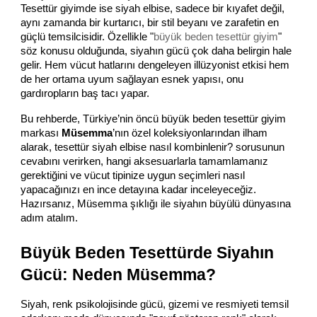
Tesettür giyimde ise siyah elbise, sadece bir kıyafet değil,
aynı zamanda bir kurtarıcı, bir stil beyanı ve zarafetin en
güçlü temsilcisidir. Özellikle "
büyük beden tesettür giyim
"
söz konusu olduğunda, siyahın gücü çok daha belirgin hale
gelir. Hem vücut hatlarını dengeleyen illüzyonist etkisi hem
de her ortama uyum sağlayan esnek yapısı, onu
gardıropların baş tacı yapar.
Bu rehberde, Türkiye’nin öncü büyük beden tesettür giyim 
markası 
Müsemma
’nın özel koleksiyonlarından ilham 
alarak, tesettür siyah elbise nasıl kombinlenir? sorusunun 
cevabını verirken, hangi aksesuarlarla tamamlamanız 
gerektiğini ve vücut tipinize uygun seçimleri nasıl 
yapacağınızı en ince detayına kadar inceleyeceğiz. 
Hazırsanız, Müsemma şıklığı ile siyahın büyülü dünyasına 
adım atalım.
Büyük Beden Tesettürde Siyahın 
Gücü: Neden Müsemma?
Siyah, renk psikolojisinde gücü, gizemi ve resmiyeti temsil 