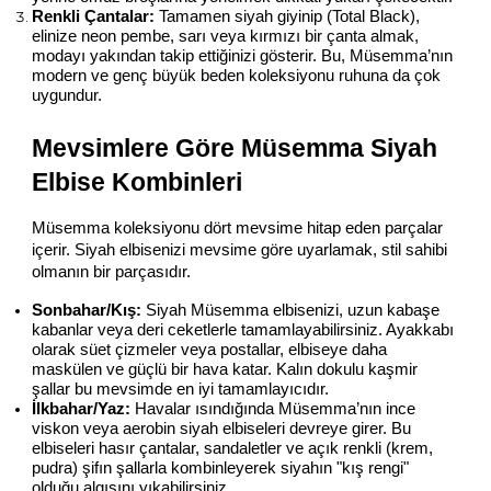
Renkli Çantalar:
 Tamamen siyah giyinip (Total Black), 
elinize neon pembe, sarı veya kırmızı bir çanta almak, 
modayı yakından takip ettiğinizi gösterir. Bu, Müsemma’nın 
modern ve genç büyük beden koleksiyonu ruhuna da çok 
uygundur.
Mevsimlere Göre Müsemma Siyah 
Elbise Kombinleri
Müsemma koleksiyonu dört mevsime hitap eden parçalar 
içerir. Siyah elbisenizi mevsime göre uyarlamak, stil sahibi 
olmanın bir parçasıdır.
Sonbahar/Kış:
 Siyah Müsemma elbisenizi, uzun kabaşe 
kabanlar veya deri ceketlerle tamamlayabilirsiniz. Ayakkabı 
olarak süet çizmeler veya postallar, elbiseye daha 
maskülen ve güçlü bir hava katar. Kalın dokulu kaşmir 
şallar bu mevsimde en iyi tamamlayıcıdır.
İlkbahar/Yaz:
 Havalar ısındığında Müsemma’nın ince 
viskon veya aerobin siyah elbiseleri devreye girer. Bu 
elbiseleri hasır çantalar, sandaletler ve açık renkli (krem, 
pudra) şifın şallarla kombinleyerek siyahın "kış rengi" 
olduğu algısını yıkabilirsiniz.