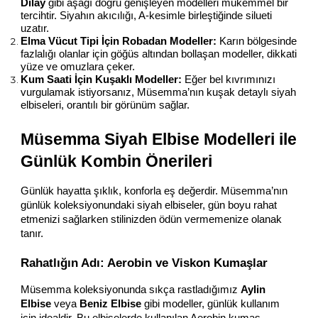
Dilay
 gibi aşağı doğru genişleyen modelleri mükemmel bir 
tercihtir. Siyahın akıcılığı, A-kesimle birleştiğinde silueti 
uzatır.
Elma Vücut Tipi İçin Robadan Modeller:
 Karın bölgesinde 
fazlalığı olanlar için göğüs altından bollaşan modeller, dikkati 
yüze ve omuzlara çeker.
Kum Saati İçin Kuşaklı Modeller:
 Eğer bel kıvrımınızı 
vurgulamak istiyorsanız, Müsemma’nın kuşak detaylı siyah 
elbiseleri, orantılı bir görünüm sağlar.
Müsemma Siyah Elbise Modelleri ile 
Günlük Kombin Önerileri
Günlük hayatta şıklık, konforla eş değerdir. Müsemma’nın 
günlük koleksiyonundaki siyah elbiseler, gün boyu rahat 
etmenizi sağlarken stilinizden ödün vermemenize olanak 
tanır.
Rahatlığın Adı: Aerobin ve Viskon Kumaşlar
Müsemma koleksiyonunda sıkça rastladığımız 
Aylin 
Elbise
 veya 
Beniz Elbise
 gibi modeller, günlük kullanım 
için idealdir. Bu elbiselerde kullanılan Aerobin kumaş, 