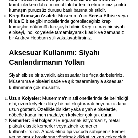
kombinlerken daha minimal takılar tercih etmelisiniz çünkü 
kumaşın pürüzsüz duruşu başlı başına bir stildir.
Krep Kumaşın Asaleti:
 Müsemma'nın 
Bensu Elbise
 veya 
Nilda Elbise
 gibi modellerinde görebileceğiniz krep 
kumaşlar, dökümlü duruşuyla bilinir. Krep kumaş bir siyah 
elbiseyi, inci kolyelerle tamamlayarak klasik ve zamansız 
bir Audrey Hepburn stili yakalayabilirsiniz.
Aksesuar Kullanımı: Siyahı 
Canlandırmanın Yolları
Siyah elbise bir tuvaldir, aksesuarlar ise fırça darbeleriniz. 
Müsemma elbiseleri sade ve şık tasarımlarıyla aksesuar 
kullanımına çok müsaittir.
Uzun Kolyeler:
 Müsemma’nın stil önerilerinde de belirtildiği 
gibi, uzun kolyeler dikey bir hat oluşturarak boyunuzu daha 
uzun gösterir. Özellikle bisiklet yaka siyah elbiselerde, 
göbeğe kadar inen madalyon kolyeler çok şık durur.
Kemerler:
 Bel bölgenizi vurgulamak istiyorsanız, metal 
plakalı elastik kemerler veya zincir kemerler 
kullanabilirsiniz. Ancak elma tipi vücuda sahipseniz kemer 
yerine omuz broşlarına yönelmek dikkati yukarı çekecektir.