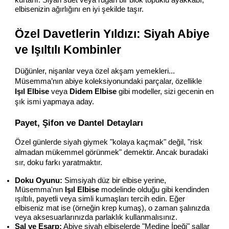
elbisenizin ağırlığını en iyi şekilde taşır.
Özel Davetlerin Yıldızı: Siyah Abiye 
ve Işıltılı Kombinler
Düğünler, nişanlar veya özel akşam yemekleri... 
Müsemma’nın abiye koleksiyonundaki parçalar, özellikle 
Işıl Elbise
 veya 
Didem Elbise
 gibi modeller, sizi gecenin en 
şık ismi yapmaya aday.
Payet, Şifon ve Dantel Detayları
Özel günlerde siyah giymek "kolaya kaçmak" değil, "risk 
almadan mükemmel görünmek" demektir. Ancak buradaki 
sır, doku farkı yaratmaktır.
Doku Oyunu:
 Simsiyah düz bir elbise yerine, 
Müsemma'nın 
Işıl Elbise
 modelinde olduğu gibi kendinden 
ışıltılı, payetli veya simli kumaşları tercih edin. Eğer 
elbiseniz mat ise (örneğin krep kumaş), o zaman şalınızda 
veya aksesuarlarınızda parlaklık kullanmalısınız.
Şal ve Eşarp:
 Abiye siyah elbiselerde "Medine İpeği" şallar 