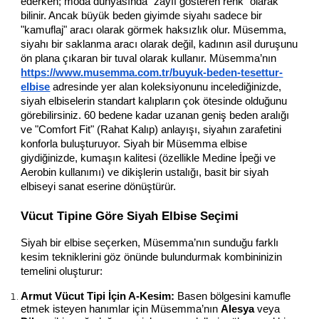
ederken; moda dünyasında "zayıf gösteren renk" olarak 
bilinir. Ancak büyük beden giyimde siyahı sadece bir 
"kamuflaj" aracı olarak görmek haksızlık olur. Müsemma, 
siyahı bir saklanma aracı olarak değil, kadının asil duruşunu 
ön plana çıkaran bir tuval olarak kullanır. 
Müsemma’nın
https://www.musemma.com.tr/buyuk-beden-tesettur-
elbise
adresinde yer alan koleksiyonunu incelediğinizde,
siyah elbiselerin standart kalıpların çok ötesinde olduğunu
görebilirsiniz. 60 bedene kadar uzanan geniş beden aralığı
ve "Comfort Fit" (Rahat Kalıp) anlayışı, siyahın zarafetini
konforla buluşturuyor. Siyah bir Müsemma elbise
giydiğinizde, kumaşın kalitesi (özellikle Medine İpeği ve
Aerobin kullanımı) ve dikişlerin ustalığı, basit bir siyah
elbiseyi sanat eserine dönüştürür.
Vücut Tipine Göre Siyah Elbise Seçimi
Siyah bir elbise seçerken, Müsemma’nın sunduğu farklı 
kesim tekniklerini göz önünde bulundurmak kombininizin 
temelini oluşturur:
Armut Vücut Tipi İçin A-Kesim:
 Basen bölgesini kamufle 
etmek isteyen hanımlar için Müsemma’nın 
Alesya
 veya 