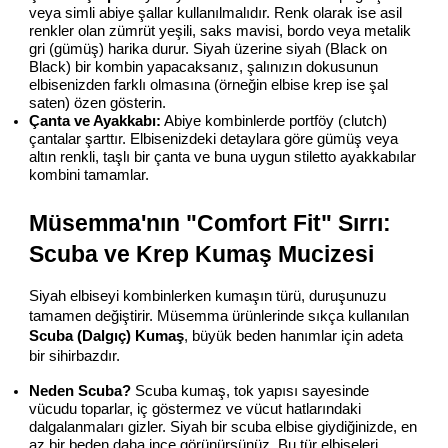
veya simli abiye şallar kullanılmalıdır. Renk olarak ise asil 
renkler olan zümrüt yeşili, saks mavisi, bordo veya metalik 
gri (gümüş) harika durur. Siyah üzerine siyah (Black on 
Black) bir kombin yapacaksanız, şalınızın dokusunun 
elbisenizden farklı olmasına (örneğin elbise krep ise şal 
saten) özen gösterin.
Çanta ve Ayakkabı:
 Abiye kombinlerde portföy (clutch) 
çantalar şarttır. Elbisenizdeki detaylara göre gümüş veya 
altın renkli, taşlı bir çanta ve buna uygun stiletto ayakkabılar 
kombini tamamlar.
Müsemma'nın "Comfort Fit" Sırrı: 
Scuba ve Krep Kumaş Mucizesi
Siyah elbiseyi kombinlerken kumaşın türü, duruşunuzu 
tamamen değiştirir. Müsemma ürünlerinde sıkça kullanılan 
Scuba (Dalgıç) Kumaş
, büyük beden hanımlar için adeta 
bir sihirbazdır.
Neden Scuba?
 Scuba kumaş, tok yapısı sayesinde 
vücudu toparlar, iç göstermez ve vücut hatlarındaki 
dalgalanmaları gizler. Siyah bir scuba elbise giydiğinizde, en 
az bir beden daha ince görünürsünüz. Bu tür elbiseleri 