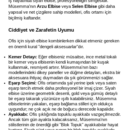
İş hayatında siyah elbise, profesyonelliğin simgesidir. 
Müsemma’nın 
Arzu Elbise
 veya 
Selen Elbise
 gibi daha 
yapısal ve net çizgilere sahip modelleri, ofis ortamı için 
biçilmiş kaftandır.
Ciddiyet ve Zarafetin Uyumu
Ofis için siyah elbise kombinlerken dikkat etmeniz gereken 
en önemli kural "dengeli aksesuarlar"dır.
Kemer Detayı:
 Eğer elbiseniz müsaitse, ince metal tokalı 
bir kemer veya elbisenin kendi kumaşından bir kuşak 
kullanmak, resmiyeti artırır. Müsemma'nın bazı 
modellerindeki dikey paneller ve düğme detayları, ekstra bir 
aksesuara ihtiyaç duymadan da şık görünmenizi sağlar.
Eşarp Seçimi:
 Ofis ortamında şal yerine ipek veya saten 
eşarp tercih etmek daha profesyonel bir imaj çizer. Siyah 
elbise üzerine geometrik desenli, gold veya gümüş detaylı 
bir eşarp takarak yüzünüze ışıltı katabilirsiniz. Müsemma 
elbiselerinin yakaları, eşarp bağlama stilleri için oldukça 
uygundur; ne çok açık ne de boğucu derecede kapalıdır.
Ayakkabı:
 Ofis şıklığında topuklu ayakkabı vazgeçilmezdir. 
Ancak tüm gün ayakta kalacaksanız, Müsemma’nın 
stilistlerinin de önerdiği gibi "Blok Topuk" ayakkabılar hayat 
kurtarır. Siyah süet veya rugan bir blok topuklu ayakkabı, 