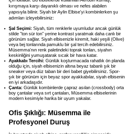
kırışmaya karşı dayanıklı olması ve nefes alabilen 
yapısıyla bilinir. Siyah bir Aylin Elbise'yi kombinlerken şu 
adımları izleyebilirsiniz:
Şal Seçimi:
 Siyah, tüm renklerle uyumludur ancak günlük 
stilde "ton sür ton" yerine kontrast yaratmak daha canlı bir 
görünüm sağlar. Siyah elbisenizle kiremit, haki yeşili (Olive) 
veya bej tonlarında pamuklu bir şal tercih edebilirsiniz. 
Müsemma'nın renk paletindeki toprak tonları, siyahın 
keskinliğini yumuşatarak sıcak bir hava katar.
Ayakkabı Tercihi:
 Günlük koşturmacada rahatlık ön planda 
olduğu için, siyah elbisenizin altına beyaz tabanlı şık bir 
sneaker veya düz taban bir deri babet giyebilirsiniz. Spor-
şık bir görünüm için beyaz spor ayakkabılar, siyah elbisenin 
en iyi arkadaşıdır.
Çanta:
 Günlük kombinlerde çapraz asılan (crossbody) orta 
boy çantalar veya sırt çantaları, Müsemma elbiselerinin 
modern kesimiyle harika bir uyum yakalar.
Ofis Şıklığı: Müsemma ile 
Profesyonel Duruş