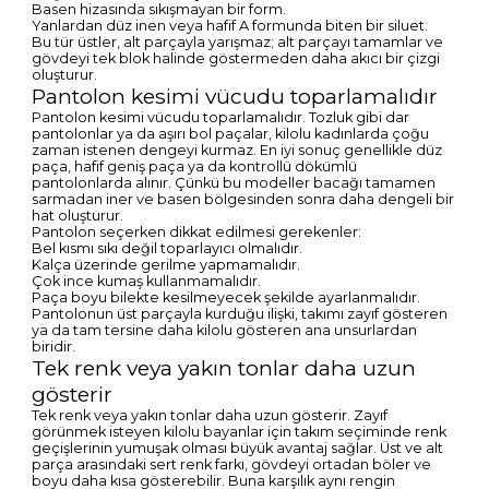
Basen hizasında sıkışmayan bir form.
Yanlardan düz inen veya hafif A formunda biten bir siluet.
Bu tür üstler, alt parçayla yarışmaz; alt parçayı tamamlar ve
gövdeyi tek blok halinde göstermeden daha akıcı bir çizgi
oluşturur.
Pantolon kesimi vücudu toparlamalıdır
Pantolon kesimi vücudu toparlamalıdır. Tozluk gibi dar
pantolonlar ya da aşırı bol paçalar, kilolu kadınlarda çoğu
zaman istenen dengeyi kurmaz. En iyi sonuç genellikle düz
paça, hafif geniş paça ya da kontrollü dökümlü
pantolonlarda alınır. Çünkü bu modeller bacağı tamamen
sarmadan iner ve basen bölgesinden sonra daha dengeli bir
hat oluşturur.
Pantolon seçerken dikkat edilmesi gerekenler:
Bel kısmı sıkı değil toparlayıcı olmalıdır.
Kalça üzerinde gerilme yapmamalıdır.
Çok ince kumaş kullanmamalıdır.
Paça boyu bilekte kesilmeyecek şekilde ayarlanmalıdır.
Pantolonun üst parçayla kurduğu ilişki, takımı zayıf gösteren
ya da tam tersine daha kilolu gösteren ana unsurlardan
biridir.
Tek renk veya yakın tonlar daha uzun
gösterir
Tek renk veya yakın tonlar daha uzun gösterir. Zayıf
görünmek isteyen kilolu bayanlar için takım seçiminde renk
geçişlerinin yumuşak olması büyük avantaj sağlar. Üst ve alt
parça arasındaki sert renk farkı, gövdeyi ortadan böler ve
boyu daha kısa gösterebilir. Buna karşılık aynı rengin