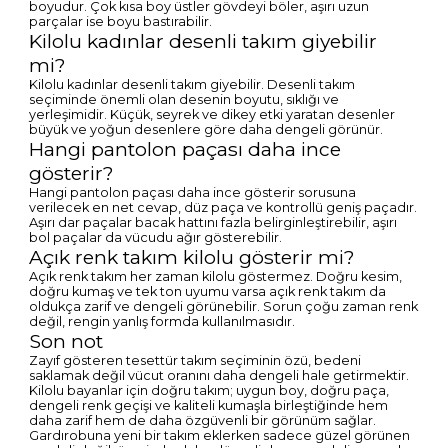
boyudur. Çok kısa boy üstler gövdeyi böler, aşırı uzun
parçalar ise boyu bastırabilir.
Kilolu kadınlar desenli takım giyebilir
mi?
Kilolu kadınlar desenli takım giyebilir. Desenli takım
seçiminde önemli olan desenin boyutu, sıklığı ve
yerleşimidir. Küçük, seyrek ve dikey etki yaratan desenler
büyük ve yoğun desenlere göre daha dengeli görünür.
Hangi pantolon paçası daha ince
gösterir?
Hangi pantolon paçası daha ince gösterir sorusuna
verilecek en net cevap, düz paça ve kontrollü geniş paçadır.
Aşırı dar paçalar bacak hattını fazla belirginleştirebilir, aşırı
bol paçalar da vücudu ağır gösterebilir.
Açık renk takım kilolu gösterir mi?
Açık renk takım her zaman kilolu göstermez. Doğru kesim,
doğru kumaş ve tek ton uyumu varsa açık renk takım da
oldukça zarif ve dengeli görünebilir. Sorun çoğu zaman renk
değil, rengin yanlış formda kullanılmasıdır.
Son not
Zayıf gösteren tesettür takım seçiminin özü, bedeni
saklamak değil vücut oranını daha dengeli hale getirmektir.
Kilolu bayanlar için doğru takım; uygun boy, doğru paça,
dengeli renk geçişi ve kaliteli kumaşla birleştiğinde hem
daha zarif hem de daha özgüvenli bir görünüm sağlar.
Gardırobuna yeni bir takım eklerken sadece güzel görünen