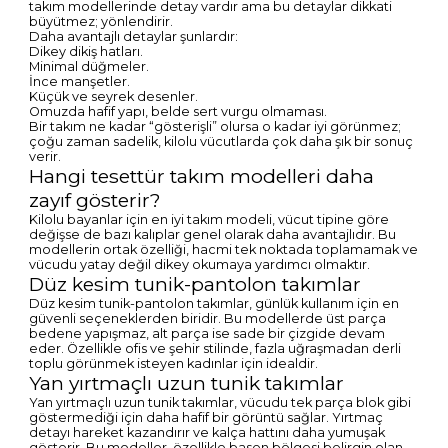
takım modellerinde detay vardır ama bu detaylar dikkati
büyütmez; yönlendirir.
Daha avantajlı detaylar şunlardır:
Dikey dikiş hatları.
Minimal düğmeler.
İnce manşetler.
Küçük ve seyrek desenler.
Omuzda hafif yapı, belde sert vurgu olmaması.
Bir takım ne kadar “gösterişli” olursa o kadar iyi görünmez;
çoğu zaman sadelik, kilolu vücutlarda çok daha şık bir sonuç
verir.
Hangi tesettür takım modelleri daha
zayıf gösterir?
Kilolu bayanlar için en iyi takım modeli, vücut tipine göre
değişse de bazı kalıplar genel olarak daha avantajlıdır. Bu
modellerin ortak özelliği, hacmi tek noktada toplamamak ve
vücudu yatay değil dikey okumaya yardımcı olmaktır.
Düz kesim tunik-pantolon takımlar
Düz kesim tunik-pantolon takımlar, günlük kullanım için en
güvenli seçeneklerden biridir. Bu modellerde üst parça
bedene yapışmaz, alt parça ise sade bir çizgide devam
eder. Özellikle ofis ve şehir stilinde, fazla uğraşmadan derli
toplu görünmek isteyen kadınlar için idealdir.
Yan yırtmaçlı uzun tunik takımlar
Yan yırtmaçlı uzun tunik takımlar, vücudu tek parça blok gibi
göstermediği için daha hafif bir görüntü sağlar. Yırtmaç
detayı hareket kazandırır ve kalça hattını daha yumuşak
gösterir. Bu modeller, özellikle basen bölgesi belirgin olan