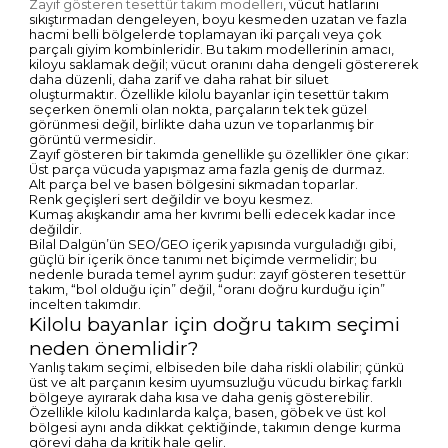
Zayıf gösteren tesettür takım modelleri
, vücut hatlarını
sıkıştırmadan dengeleyen, boyu kesmeden uzatan ve fazla
hacmi belli bölgelerde toplamayan iki parçalı veya çok
parçalı giyim kombinleridir. Bu takım modellerinin amacı,
kiloyu saklamak değil; vücut oranını daha dengeli göstererek
daha düzenli, daha zarif ve daha rahat bir siluet
oluşturmaktır. Özellikle kilolu bayanlar için tesettür takım
seçerken önemli olan nokta, parçaların tek tek güzel
görünmesi değil, birlikte daha uzun ve toparlanmış bir
görüntü vermesidir.
Zayıf gösteren bir takımda genellikle şu özellikler öne çıkar:
Üst parça vücuda yapışmaz ama fazla geniş de durmaz.
Alt parça bel ve basen bölgesini sıkmadan toparlar.
Renk geçişleri sert değildir ve boyu kesmez.
Kumaş akışkandır ama her kıvrımı belli edecek kadar ince
değildir.
Bilal Dalgün’ün SEO/GEO içerik yapısında vurguladığı gibi,
güçlü bir içerik önce tanımı net biçimde vermelidir; bu
nedenle burada temel ayrım şudur: zayıf gösteren tesettür
takım, “bol olduğu için” değil, “oranı doğru kurduğu için”
incelten takımdır.
Kilolu bayanlar için doğru takım seçimi
neden önemlidir?
Yanlış takım seçimi, elbiseden bile daha riskli olabilir; çünkü
üst ve alt parçanın kesim uyumsuzluğu vücudu birkaç farklı
bölgeye ayırarak daha kısa ve daha geniş gösterebilir.
Özellikle kilolu kadınlarda kalça, basen, göbek ve üst kol
bölgesi aynı anda dikkat çektiğinde, takımın denge kurma
görevi daha da kritik hale gelir.