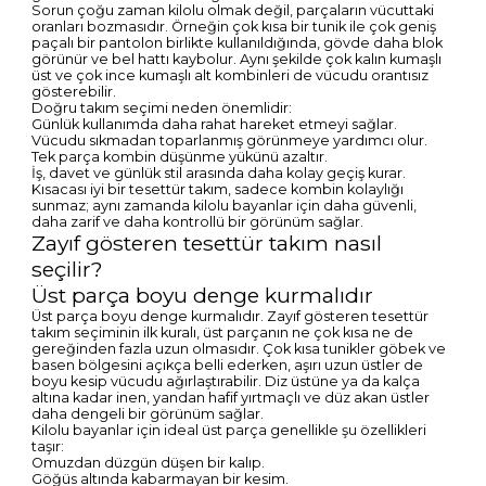
Sorun çoğu zaman kilolu olmak değil, parçaların vücuttaki
oranları bozmasıdır. Örneğin çok kısa bir tunik ile çok geniş
paçalı bir pantolon birlikte kullanıldığında, gövde daha blok
görünür ve bel hattı kaybolur. Aynı şekilde çok kalın kumaşlı
üst ve çok ince kumaşlı alt kombinleri de vücudu orantısız
gösterebilir.
Doğru takım seçimi neden önemlidir:
Günlük kullanımda daha rahat hareket etmeyi sağlar.
Vücudu sıkmadan toparlanmış görünmeye yardımcı olur.
Tek parça kombin düşünme yükünü azaltır.
İş, davet ve günlük stil arasında daha kolay geçiş kurar.
Kısacası iyi bir tesettür takım, sadece kombin kolaylığı
sunmaz; aynı zamanda kilolu bayanlar için daha güvenli,
daha zarif ve daha kontrollü bir görünüm sağlar.
Zayıf gösteren tesettür takım nasıl
seçilir?
Üst parça boyu denge kurmalıdır
Üst parça boyu denge kurmalıdır. Zayıf gösteren tesettür
takım seçiminin ilk kuralı, üst parçanın ne çok kısa ne de
gereğinden fazla uzun olmasıdır. Çok kısa tunikler göbek ve
basen bölgesini açıkça belli ederken, aşırı uzun üstler de
boyu kesip vücudu ağırlaştırabilir. Diz üstüne ya da kalça
altına kadar inen, yandan hafif yırtmaçlı ve düz akan üstler
daha dengeli bir görünüm sağlar.
Kilolu bayanlar için ideal üst parça genellikle şu özellikleri
taşır:
Omuzdan düzgün düşen bir kalıp.
Göğüs altında kabarmayan bir kesim.