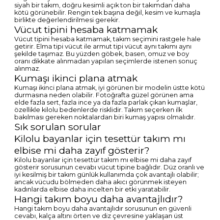
siyah bir takım, doğru kesimli açık ton bir takımdan daha
kötü görünebilir. Rengin tek başına değil, kesim ve kumaşla
birlikte değerlendirilmesi gerekir.
Vücut tipini hesaba katmamak
Vücut tipini hesaba katmamak, takım seçimini rastgele hale
getirir. Elma tipi vücut ile armut tipi vücut aynı takımı aynı
şekilde taşımaz. Bu yüzden göbek, basen, omuz ve boy
oranı dikkate alınmadan yapılan seçimlerde istenen sonuç
alınmaz.
Kumaşı ikinci plana atmak
Kumaşı ikinci plana atmak, iyi görünen bir modelin üstte kötü
durmasına neden olabilir. Fotoğrafta güzel görünen ama
elde fazla sert, fazla ince ya da fazla parlak çıkan kumaşlar,
özellikle kilolu bedenlerde risklidir. Takım seçerken ilk
bakılması gereken noktalardan biri kumaş yapısı olmalıdır.
Sık sorulan sorular
Kilolu bayanlar için tesettür takım mı
elbise mi daha zayıf gösterir?
Kilolu bayanlar için tesettür takım mı elbise mi daha zayıf
gösterir sorusunun cevabı vücut tipine bağlıdır. Düz oranlı ve
iyi kesilmiş bir takım günlük kullanımda çok avantajlı olabilir;
ancak vücudu bölmeden daha akıcı görünmek isteyen
kadınlarda elbise daha incelten bir etki yaratabilir.
Hangi takım boyu daha avantajlıdır?
Hangi takım boyu daha avantajlıdır sorusunun en güvenli
cevabı, kalça altını örten ve diz çevresine yaklaşan üst