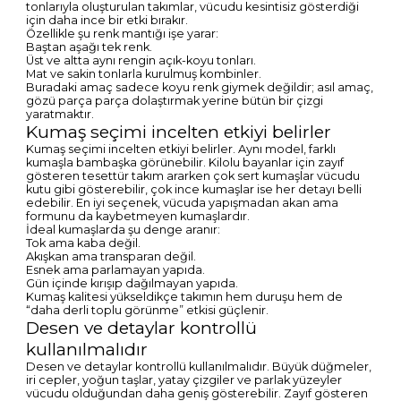
tonlarıyla oluşturulan takımlar, vücudu kesintisiz gösterdiği
için daha ince bir etki bırakır.
Özellikle şu renk mantığı işe yarar:
Baştan aşağı tek renk.
Üst ve altta aynı rengin açık-koyu tonları.
Mat ve sakin tonlarla kurulmuş kombinler.
Buradaki amaç sadece koyu renk giymek değildir; asıl amaç,
gözü parça parça dolaştırmak yerine bütün bir çizgi
yaratmaktır.
Kumaş seçimi incelten etkiyi belirler
Kumaş seçimi incelten etkiyi belirler. Aynı model, farklı
kumaşla bambaşka görünebilir. Kilolu bayanlar için zayıf
gösteren tesettür takım ararken çok sert kumaşlar vücudu
kutu gibi gösterebilir, çok ince kumaşlar ise her detayı belli
edebilir. En iyi seçenek, vücuda yapışmadan akan ama
formunu da kaybetmeyen kumaşlardır.
İdeal kumaşlarda şu denge aranır:
Tok ama kaba değil.
Akışkan ama transparan değil.
Esnek ama parlamayan yapıda.
Gün içinde kırışıp dağılmayan yapıda.
Kumaş kalitesi yükseldikçe takımın hem duruşu hem de
“daha derli toplu görünme” etkisi güçlenir.
Desen ve detaylar kontrollü
kullanılmalıdır
Desen ve detaylar kontrollü kullanılmalıdır. Büyük düğmeler,
iri cepler, yoğun taşlar, yatay çizgiler ve parlak yüzeyler
vücudu olduğundan daha geniş gösterebilir. Zayıf gösteren