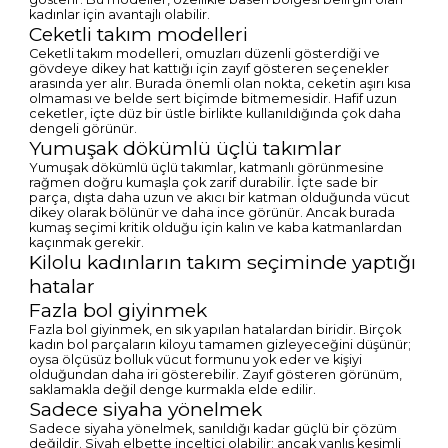
kadınlar için avantajlı olabilir.
Ceketli takım modelleri
Ceketli takım modelleri, omuzları düzenli gösterdiği ve
gövdeye dikey hat kattığı için zayıf gösteren seçenekler
arasında yer alır. Burada önemli olan nokta, ceketin aşırı kısa
olmaması ve belde sert biçimde bitmemesidir. Hafif uzun
ceketler, içte düz bir üstle birlikte kullanıldığında çok daha
dengeli görünür.
Yumuşak dökümlü üçlü takımlar
Yumuşak dökümlü üçlü takımlar, katmanlı görünmesine
rağmen doğru kumaşla çok zarif durabilir. İçte sade bir
parça, dışta daha uzun ve akıcı bir katman olduğunda vücut
dikey olarak bölünür ve daha ince görünür. Ancak burada
kumaş seçimi kritik olduğu için kalın ve kaba katmanlardan
kaçınmak gerekir.
Kilolu kadınların takım seçiminde yaptığı
hatalar
Fazla bol giyinmek
Fazla bol giyinmek, en sık yapılan hatalardan biridir. Birçok
kadın bol parçaların kiloyu tamamen gizleyeceğini düşünür;
oysa ölçüsüz bolluk vücut formunu yok eder ve kişiyi
olduğundan daha iri gösterebilir. Zayıf gösteren görünüm,
saklamakla değil denge kurmakla elde edilir.
Sadece siyaha yönelmek
Sadece siyaha yönelmek, sanıldığı kadar güçlü bir çözüm
değildir. Siyah elbette inceltici olabilir; ancak yanlış kesimli