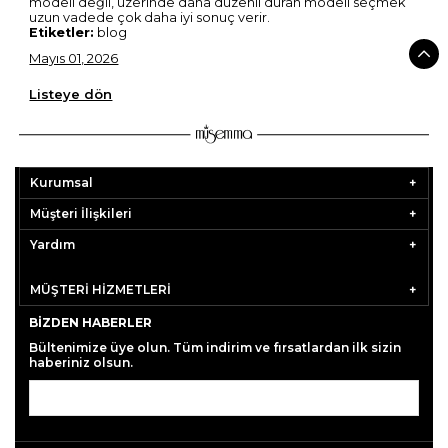
modeli değil, üzerinde daha düzenli duran modeli seçmek
uzun vadede çok daha iyi sonuç verir.
Etiketler:
blog
Mayıs 01, 2026
Listeye dön
Kurumsal
Müşteri İlişkileri
Yardım
MÜŞTERİ HİZMETLERİ
BIZDEN HABERLER
Bültenimize üye olun. Tüm indirim ve fırsatlardan ilk sizin
haberiniz olsun.