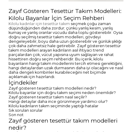
Zayıf Gösteren Tesettür Takım Modelleri:
Kilolu Bayanlar İçin Seçim Rehberi
Kilolu kadınlar için tesettür takım
seçmek çoğu zaman
düşündüğünden daha zordur; çünkü yanlış kesim, yanlış
kumaş ve yanlış oranlar vücudu daha toplu gösterebilir. Oysa
doğru seçilmiş tesettür takım modelleri, gövdeyi
dengeleyebilir, boyu daha uzun gösterebilir ve günlük şıklığı
çok daha zahmetsiz hale getirebilir. Zayıf gösteren tesettür
takım modelleri arayan kadınların asıl ihtiyacı trend
parçalardan çok, vücut yapısına uyum sağlayan ve rahat
hissettiren doğru seçim rehberidir. Bu içerik, kilolu
bayanların hangi takım modellerini tercih etmesi gerektiğini,
hangi detaylardan uzak durmasının daha iyi olacağını ve nasıl
daha dengeli kombinler kurabileceğini net biçimde
açıklamak için hazırlandı.
İçindekiler
Zayıf gösteren tesettür takım modelleri nedir?
Kilolu bayanlar için doğru takım seçimi neden önemlidir?
Zayıf gösteren tesettür takım nasıl seçilir?
Hangi detaylar daha ince görünmeye yardımcı olur?
Kilolu kadınların takım seçiminde yaptığı hatalar
Sık sorulan sorular
Son not
Zayıf gösteren tesettür takım modelleri
nedir?