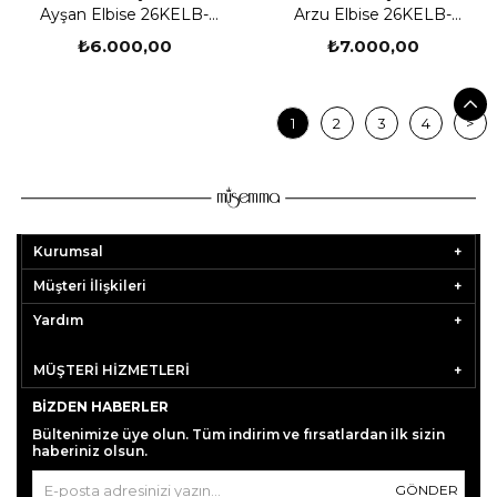
Ayşan Elbise 26KELB-
Arzu Elbise 26KELB-
MUS0007
MUS0008
₺6.000,00
₺7.000,00
1
2
3
4
>
Kurumsal
Müşteri İlişkileri
Yardım
MÜŞTERİ HİZMETLERİ
BIZDEN HABERLER
Bültenimize üye olun. Tüm indirim ve fırsatlardan ilk sizin
haberiniz olsun.
GÖNDER