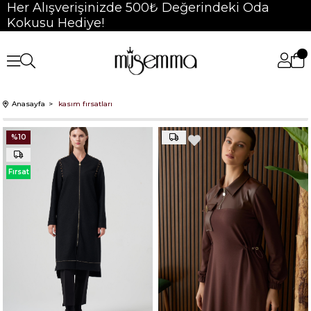
Her Alışverişinizde 500₺ Değerindeki Oda
Kokusu Hediye!
Anasayfa
kasım fırsatları
%10
Fırsat
Ürünü