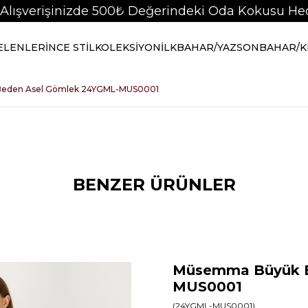
 Alışverişinizde 500₺ Değerindeki Oda Kokusu Hed
GELENLER
İNCE STİL
KOLEKSİYON
İLKBAHAR/YAZ
SONBAHAR/K
eden Asel Gömlek 24YGML-MUS0001
BENZER ÜRÜNLER
Müsemma Büyük B
MUS0001
(24YGML-MUS0001)