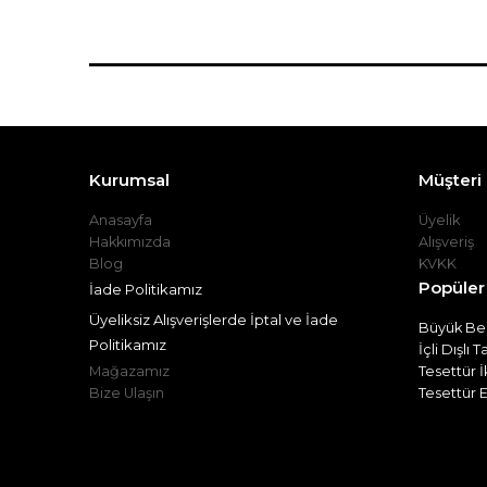
Kurumsal
Müşteri İ
Anasayfa
Üyelik
Hakkımızda
Alışveriş
Blog
KVKK
Popüler
İade Politikamız
Üyeliksiz Alışverişlerde İptal ve İade
Büyük Bed
Politikamız
İçli Dışlı 
Mağazamız
Tesettür İ
Bize Ulaşın
Tesettür E