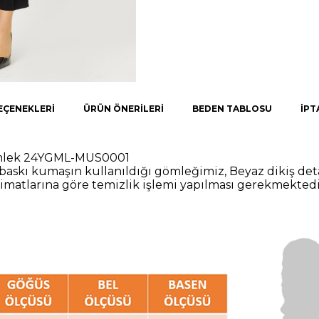
EÇENEKLERI
ÜRÜN ÖNERILERI
BEDEN TABLOSU
İPT
mlek 24YGML-MUS0001
baskı kumaşın kullanıldığı gömleğimiz, Beyaz dikiş detay
imatlarına göre temizlik işlemi yapılması gerekmektedi