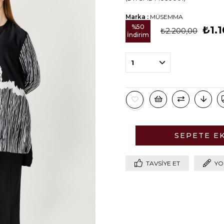
Marka
:
MÜSEMMA
%
50
₺1.
₺2.200,00
İndirim
TAVSIYE ET
YO