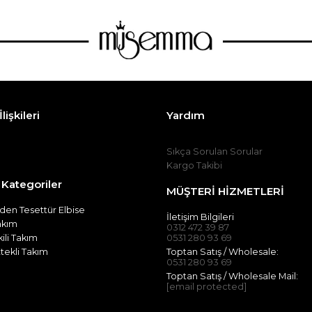
lişkileri
Yardım
Sıkça Sorulan Sorular
Kargo Takibi
 Kategoriler
MÜŞTERİ HİZMETLERİ
en Tesettür Elbise
İletişim Bilgileri
Takım
0312 472 39 87
kili Takım
0531 280 93 69
tekli Takım
Toptan Satış / Wholesale:
0531 280 93 69
Toptan Satış / Wholesale Mail:
[email protected]