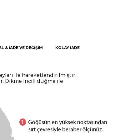
AL & İADE VE DEĞİŞİM
KOLAY İADE
ları ile hareketlendirilmiştir.
r. Dikme incili düğme ile