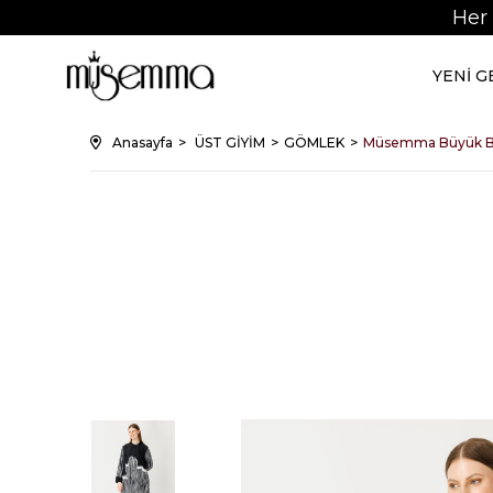
Her
YENİ 
Anasayfa
ÜST GİYİM
GÖMLEK
Müsemma Büyük B