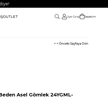
iye!
IŞ
OUTLET
Üye Girişi
Sepetim
< < Önceki Sayfaya Dön
eden Asel Gömlek 24YGML-