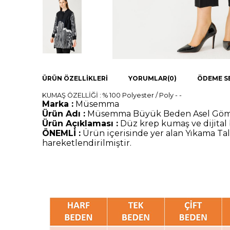
ÜRÜN ÖZELLIKLERI
YORUMLAR
(0)
ÖDEME S
KUMAŞ ÖZELLİĞİ : % 100 Polyester / Poly - -
Marka :
Müsemma
Ürün Adı :
Müsemma Büyük Beden Asel Gö
Ürün Açıklaması :
Düz krep kumaş ve dijital 
ÖNEMLİ :
Ürün içerisinde yer alan Yıkama Tal
hareketlendirilmiştir.