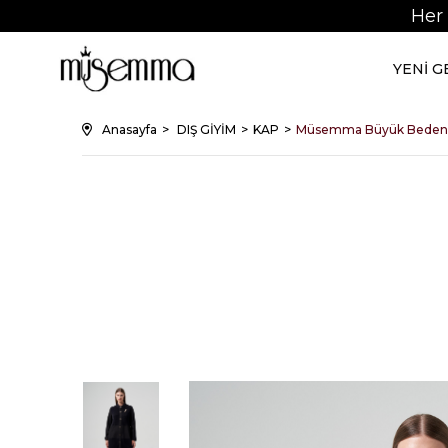
Her
YENİ 
Anasayfa
DIŞ GİYİM
KAP
Müsemma Büyük Beden 