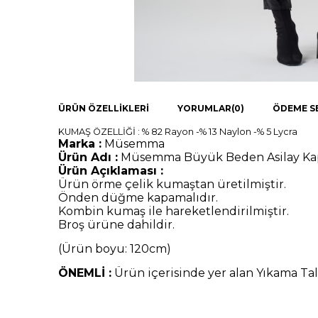
ÜRÜN ÖZELLIKLERI
YORUMLAR
(0)
ÖDEME S
KUMAŞ ÖZELLİĞİ : % 82 Rayon -% 13 Naylon -% 5 Lycra
Marka :
Müsemma
Ürün Adı :
Müsemma Büyük Beden Asilay K
Ürün Açıklaması :
Ürün örme çelik kumaştan üretilmiştir.
Önden düğme kapamalıdır.
Kombin kumaş ile hareketlendirilmiştir.
Broş ürüne dahildir.
(Ürün boyu: 120cm
)
ÖNEMLİ :
Ürün içerisinde yer alan Yıkama Tal