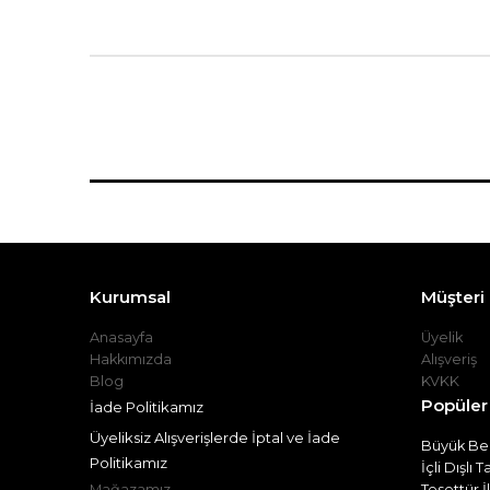
Kurumsal
Müşteri İ
Anasayfa
Üyelik
Hakkımızda
Alışveriş
Blog
KVKK
Popüler
İade Politikamız
Üyeliksiz Alışverişlerde İptal ve İade
Büyük Bed
Politikamız
İçli Dışlı 
Mağazamız
Tesettür İ