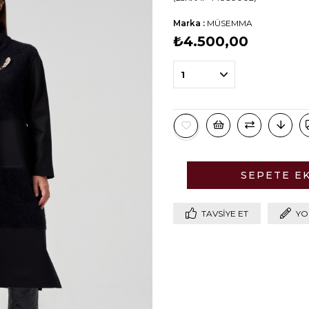
Marka
:
MÜSEMMA
₺4.500,00
TAVSIYE ET
YO