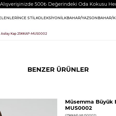
 Alışverişinizde 500₺ Değerindeki Oda Kokusu Hed
GELENLER
İNCE STİL
KOLEKSİYON
İLKBAHAR/YAZ
SONBAHAR/K
Asilay Kap 25KKAP-MUS0002
BENZER ÜRÜNLER
Müsemma Büyük B
MUS0002
(25KKAP-MUS0002)