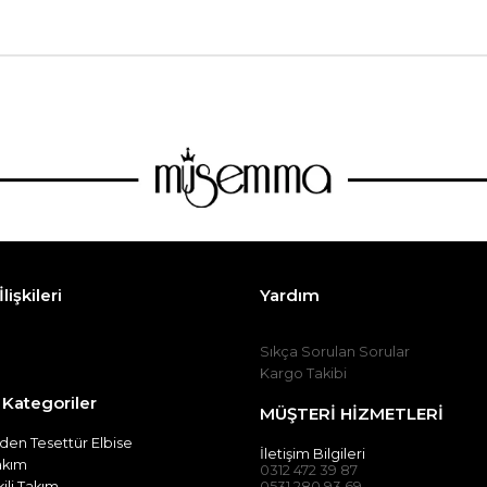
lişkileri
Yardım
Sıkça Sorulan Sorular
Kargo Takibi
 Kategoriler
MÜŞTERİ HİZMETLERİ
en Tesettür Elbise
İletişim Bilgileri
Takım
0312 472 39 87
kili Takım
0531 280 93 69