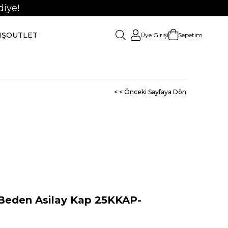
iye!
IŞ
OUTLET
Üye Girişi
Sepetim
< < Önceki Sayfaya Dön
eden Asilay Kap 25KKAP-