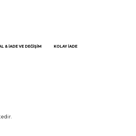
AL & İADE VE DEĞİŞİM
KOLAY İADE
edir.