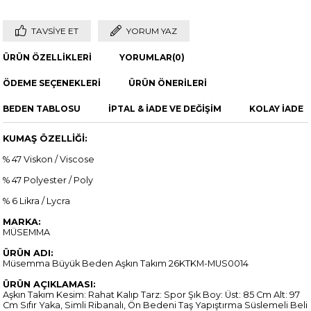
TAVSIYE ET
YORUM YAZ
ÜRÜN ÖZELLIKLERI
YORUMLAR
(0)
ÖDEME SEÇENEKLERI
ÜRÜN ÖNERILERI
BEDEN TABLOSU
İPTAL & İADE VE DEĞİŞİM
KOLAY İADE
KUMAŞ ÖZELLİĞİ:
% 47 Viskon / Viscose
% 47 Polyester / Poly
% 6 Likra / Lycra
MARKA:
MÜSEMMA
ÜRÜN ADI:
Müsemma Büyük Beden Aşkın Takım 26KTKM-MUS0014
ÜRÜN AÇIKLAMASI:
Aşkın Takım Kesim: Rahat Kalıp Tarz: Spor Şık Boy: Üst: 85 Cm Alt: 97
Cm Sıfır Yaka, Simli Ribanalı, Ön Bedeni Taş Yapıştırma Süslemeli Beli