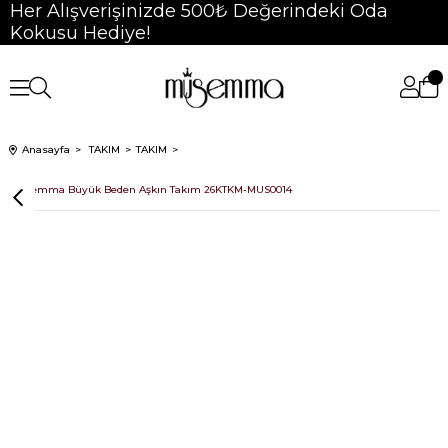
Her Alışverişinizde 500₺ Değerindeki Oda
Kokusu Hediye!
Anasayfa
TAKIM
TAKIM
Müsemma Büyük Beden Aşkın Takım 26KTKM-MUS0014