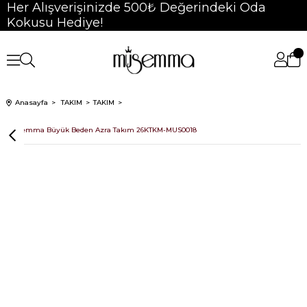
Her Alışverişinizde 500₺ Değerindeki Oda
Kokusu Hediye!
Anasayfa
TAKIM
TAKIM
Müsemma Büyük Beden Azra Takım 26KTKM-MUS0018