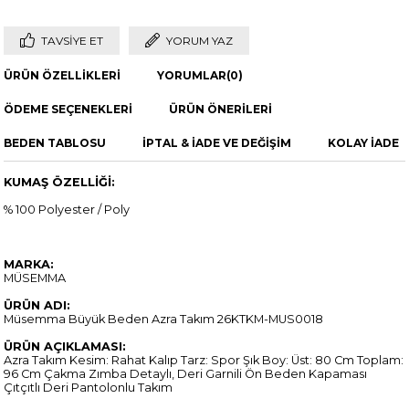
TAVSIYE ET
YORUM YAZ
ÜRÜN ÖZELLIKLERI
YORUMLAR
(0)
ÖDEME SEÇENEKLERI
ÜRÜN ÖNERILERI
BEDEN TABLOSU
İPTAL & İADE VE DEĞİŞİM
KOLAY İADE
KUMAŞ ÖZELLİĞİ:
% 100 Polyester / Poly
MARKA:
MÜSEMMA
ÜRÜN ADI:
Müsemma Büyük Beden Azra Takım 26KTKM-MUS0018
ÜRÜN AÇIKLAMASI:
Azra Takım Kesim: Rahat Kalıp Tarz: Spor Şık Boy: Üst: 80 Cm Toplam:
96 Cm Çakma Zımba Detaylı, Deri Garnili Ön Beden Kapaması
Çıtçıtlı Deri Pantolonlu Takım