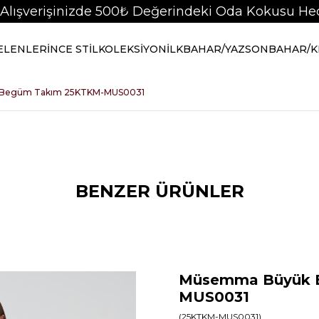
 Alışverişinizde 500₺ Değerindeki Oda Kokusu Hed
GELENLER
İNCE STİL
KOLEKSİYON
İLKBAHAR/YAZ
SONBAHAR/K
Begüm Takım 25KTKM-MUS0031
BENZER ÜRÜNLER
Müsemma Büyük 
MUS0031
(25KTKM-MUS0031)