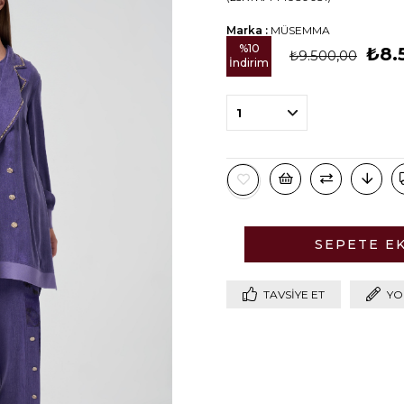
Marka
:
MÜSEMMA
%
10
₺8.
₺9.500,00
İndirim
TAVSIYE ET
YO