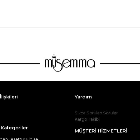
lişkileri
Yardım
Sıkça Sorulan Sorular
Kargo Takibi
 Kategoriler
MÜŞTERİ HİZMETLERİ
en Tesettür Elbise