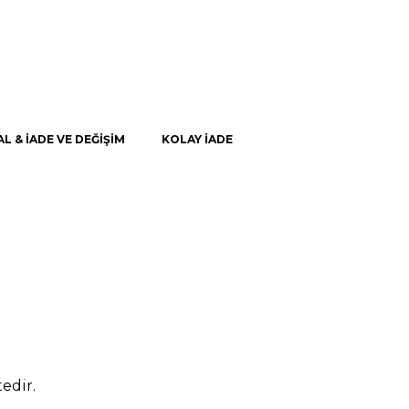
AL & İADE VE DEĞİŞİM
KOLAY İADE
edir.