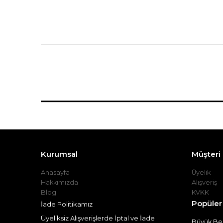
Kurumsal
Müşteri İ
Anasayfa
Üyelik
Hakkımızda
Alışveriş
Blog
KVKK
Popüler
İade Politikamız
Üyeliksiz Alışverişlerde İptal ve İade
Büyük Bed