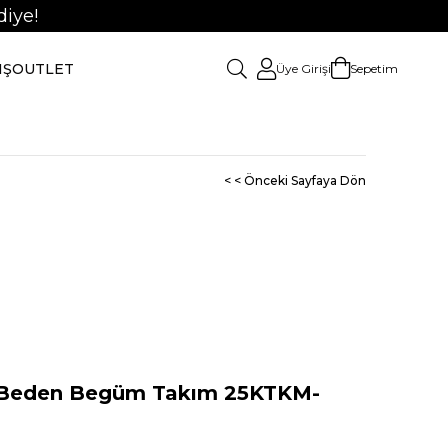
iye!
IŞ
OUTLET
Üye Girişi
Sepetim
< < Önceki Sayfaya Dön
Beden Begüm Takım 25KTKM-