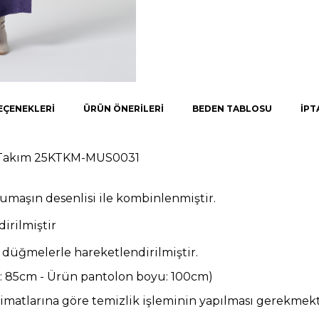
EÇENEKLERI
ÜRÜN ÖNERILERI
BEDEN TABLOSU
İPT
akım 25KTKM-MUS0031
umaşın desenlisi ile kombinlenmiştir.
irilmiştir
k düğmelerle hareketlendirilmiştir.
u: 85cm - Ürün pantolon boyu: 100cm
)
imatlarına göre temizlik işleminin yapılması gerekmekt