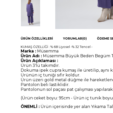
ÜRÜN ÖZELLIKLERI
YORUMLAR
(0)
ÖDEME S
KUMAŞ ÖZELLİĞİ : % 68 Liyosel -% 32 Tencel -
Marka :
Müsemma
Ürün Adı :
Müsemma Büyük Beden Begüm T
Ürün Açıklaması :
Ürün 3'lü takımdır.
Dokuma ipek cupra kumaş ile üretilip, aynı k
Ürünün iç tuniği sıfır koldur.
Ürün üzeri gold metal düğme ile hareketlend
Pantolon beli lastiklidir.
Pantolonun sol paçası pat çalışması yapılara
(Ürün ceket boyu: 95cm - Ürün iç tunik boy
ÖNEMLİ :
Ürün içerisinde yer alan Yıkama Tal