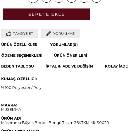
TAVSIYE ET
YORUM YAZ
ÜRÜN ÖZELLIKLERI
YORUMLAR
(0)
ÖDEME SEÇENEKLERI
ÜRÜN ÖNERILERI
BEDEN TABLOSU
İPTAL & İADE VE DEĞİŞİM
KOLAY İADE
KUMAŞ ÖZELLİĞİ:
% 100 Polyester / Poly
MARKA:
MÜSEMMA
ÜRÜN ADI:
Müsemma Büyük Beden Bengü Takım 26KTKM-MUS0020