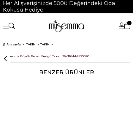
Her Alışverişinizde 500₺ Değerindeki Oda
Kokusu Hediye!
Anasayfa
TAKIM
TAKIM
Müsemma Büyük Beden Bengü Takım 26KTKM-MUS0020
BENZER ÜRÜNLER