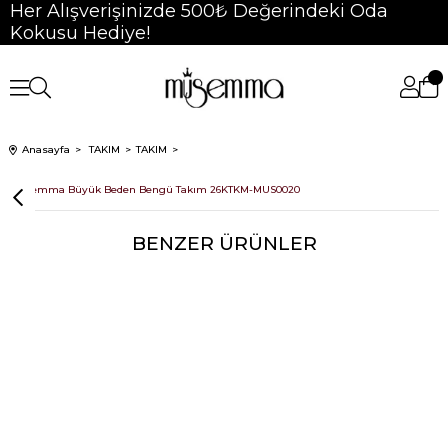
Her Alışverişinizde 500₺ Değerindeki Oda
Kokusu Hediye!
Anasayfa
TAKIM
TAKIM
Müsemma Büyük Beden Bengü Takım 26KTKM-MUS0020
BENZER ÜRÜNLER