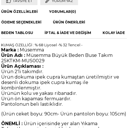
TAVSIYE ET
YORUM YAZ
ÜRÜN ÖZELLIKLERI
YORUMLAR
(0)
ÖDEME SEÇENEKLERI
ÜRÜN ÖNERILERI
BEDEN TABLOSU
İPTAL & İADE VE DEĞİŞİM
KOLAY İADE
KUMAŞ ÖZELLİĞİ : % 68 Liyosel -% 32 Tencel -
Marka :
Müsemma
Ürün Adı :
Müsemma Büyük Beden Buse Takım
25KTKM-MUS0029
Ürün Açıklaması :
Ürün 2'li takımdır.
Ürün dokuma ipek cupra kumaştan üretilmiştir ve
desenli dokuma ipek cupra kumaş ile
kombinlenmiştir.
Ürünün kolu ve yakası ribanadır.
Ürün ön kapaması fermuardır.
Pantolonun beli lastiklidir.
(Ürün ceket boyu: 90cm- Ürün pantolon boyu: 105cm
)
ÖNEMLİ :
Ürün içerisinde yer alan Yıkama