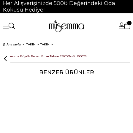
Her Alışverişinizde 500₺ Değerindeki Oda
Kokusu Hediye!
Anasayfa
TAKIM
TAKIM
Müsemma Büyük Beden Buse Takım 25KTKM-MUS0029
BENZER ÜRÜNLER