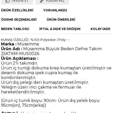
TAVSIYE ET
YORUM YAZ
ÜRÜN ÖZELLIKLERI
YORUMLAR
(0)
ÖDEME SEÇENEKLERI
ÜRÜN ÖNERILERI
BEDEN TABLOSU
İPTAL & İADE VE DEĞİŞİM
KOLAY İADE
KUMAŞ ÖZELLİĞİ : % 100 Polyester / Poly - -
Marka :
Müsemma
Ürün Adı :
Müsemma Büyük Beden Defne Takım
25KTKM-MUS0026
Ürün Açıklaması :
Ürün 2'li takımdır.
Ürün iç tuniği dokuma krep kumaştan üretilmiştir ve
desenli dokuma ipek cupra kumaş ile
kombinlenmiştir.
Ürün dış yeleği deri kumaştan üretilmiştir.
Yeleğin üzeri inci çakma ve fermuar ile
hareketlendirilmiştir.
(Ürün iç tunik boyu: 90cm- Ürün dış yelek boyu:
95cm(ön), 75cm(arka)
)