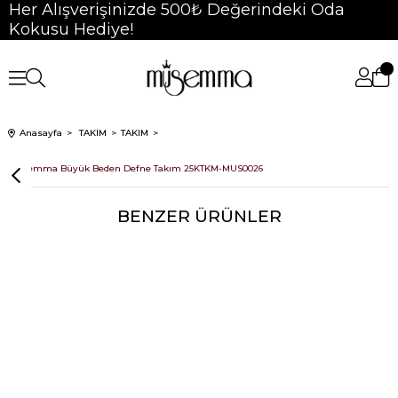
Her Alışverişinizde 500₺ Değerindeki Oda
Kokusu Hediye!
Anasayfa
TAKIM
TAKIM
Müsemma Büyük Beden Defne Takım 25KTKM-MUS0026
BENZER ÜRÜNLER