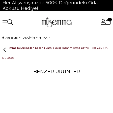
Her Alışverişinizde 500₺ Değerindeki Oda
Kokusu Hediye!
Anasayfa
DIŞ GİYİM
HIRKA
Müsemma Büyük Beden Desenli Garnili Salaş Tasarım Örme Defne Hırka 23KHRK-
MUS0002
BENZER ÜRÜNLER