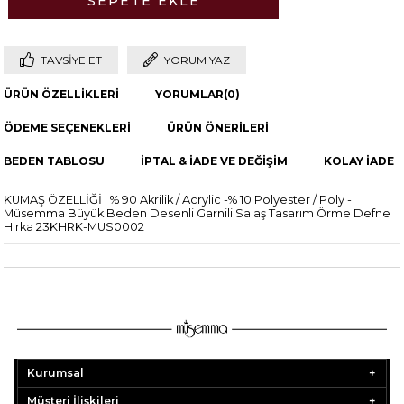
TAVSIYE ET
YORUM YAZ
ÜRÜN ÖZELLIKLERI
YORUMLAR
(0)
ÖDEME SEÇENEKLERI
ÜRÜN ÖNERILERI
BEDEN TABLOSU
İPTAL & İADE VE DEĞİŞİM
KOLAY İADE
KUMAŞ ÖZELLİĞİ : % 90 Akrilik / Acrylic -% 10 Polyester / Poly -
Müsemma Büyük Beden Desenli Garnili Salaş Tasarım Örme Defne
Hırka 23KHRK-MUS0002
Kurumsal
Müşteri İlişkileri