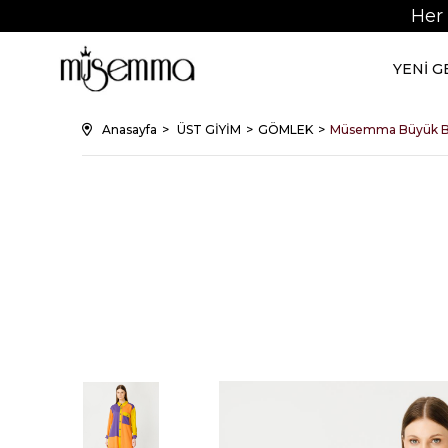
Her
YENİ 
Anasayfa
ÜST GİYİM
GÖMLEK
Müsemma Büyük B