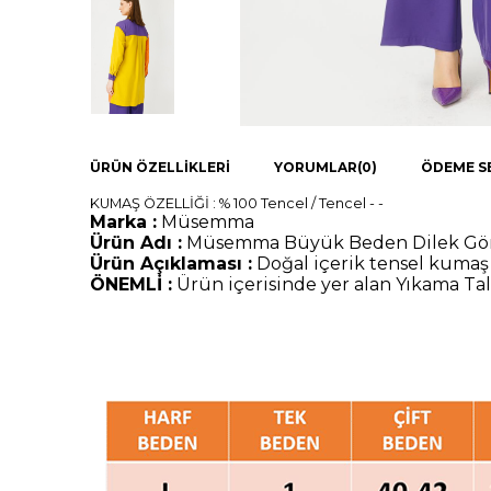
ÜRÜN ÖZELLIKLERI
YORUMLAR
(0)
ÖDEME S
KUMAŞ ÖZELLİĞİ : % 100 Tencel / Tencel - -
Marka :
Müsemma
Ürün Adı :
Müsemma Büyük Beden Dilek G
Ürün Açıklaması :
Doğal içerik tensel kumaş
ÖNEMLİ :
Ürün içerisinde yer alan Yıkama Tal