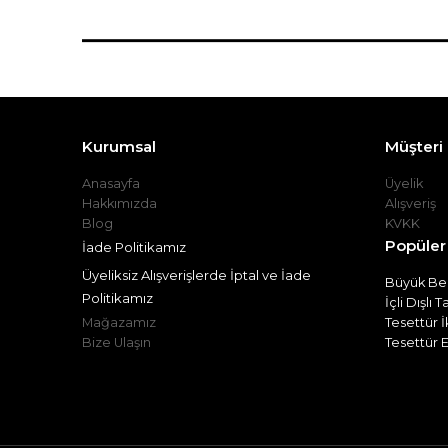
Kurumsal
Müşteri İ
Anasayfa
Üyelik
Hakkımızda
Alışveriş
Blog
KVKK
Popüler
İade Politikamız
Üyeliksiz Alışverişlerde İptal ve İade
Büyük Bed
Politikamız
İçli Dışlı 
Mağazamız
Tesettür İ
Bize Ulaşın
Tesettür E