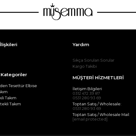
lişkileri
Yardım
Sıkça Sorulan Sorular
Kargo Takibi
 Kategoriler
MÜŞTERİ HİZMETLERİ
en Tesettür Elbise
İletişim Bilgileri
Takım
0312 472 39 87
kili Takım
0531 280 93 69
tekli Takım
Toptan Satış / Wholesale:
0531 280 93 69
Toptan Satış / Wholesale Mail:
[email protected]