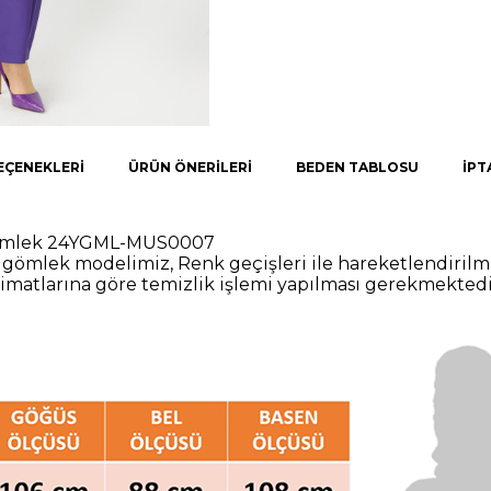
EÇENEKLERI
ÜRÜN ÖNERILERI
BEDEN TABLOSU
İPT
ömlek 24YGML-MUS0007
 gömlek modelimiz, Renk geçişleri ile hareketlendirilm
imatlarına göre temizlik işlemi yapılması gerekmektedi