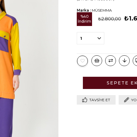
Marka
:
MÜSEMMA
%
40
₺1.
₺2.800,00
İndirim
TAVSIYE ET
YO