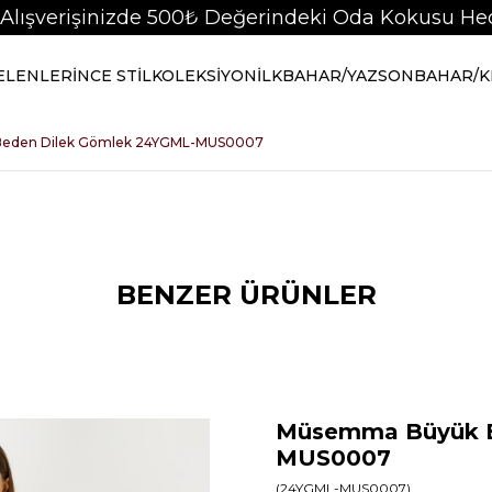
 Alışverişinizde 500₺ Değerindeki Oda Kokusu Hed
GELENLER
İNCE STİL
KOLEKSİYON
İLKBAHAR/YAZ
SONBAHAR/K
eden Dilek Gömlek 24YGML-MUS0007
BENZER ÜRÜNLER
Müsemma Büyük B
MUS0007
(24YGML-MUS0007)