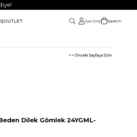
iye!
IŞ
OUTLET
Üye Girişi
Sepetim
< < Önceki Sayfaya Dön
eden Dilek Gömlek 24YGML-