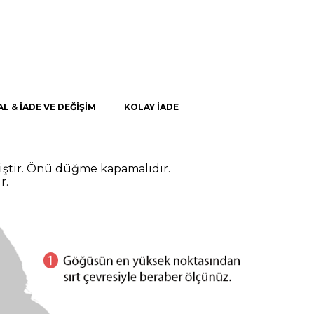
AL & İADE VE DEĞİŞİM
KOLAY İADE
iştir. Önü düğme kapamalıdır.
r.