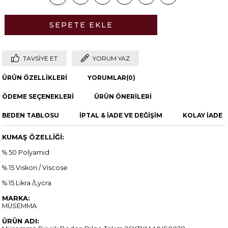
TAVSIYE ET
YORUM YAZ
ÜRÜN ÖZELLIKLERI
YORUMLAR
(0)
ÖDEME SEÇENEKLERI
ÜRÜN ÖNERILERI
BEDEN TABLOSU
İPTAL & İADE VE DEĞİŞİM
KOLAY İADE
KUMAŞ ÖZELLİĞİ:
% 50 Polyamid
% 15 Viskon / Viscose
% 15 Likra /Lycra
MARKA:
MÜSEMMA
ÜRÜN ADI: