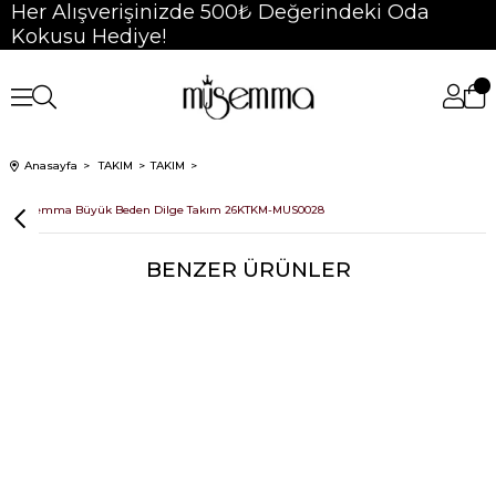
Her Alışverişinizde 500₺ Değerindeki Oda
Kokusu Hediye!
Anasayfa
TAKIM
TAKIM
Müsemma Büyük Beden Dilge Takım 26KTKM-MUS0028
BENZER ÜRÜNLER