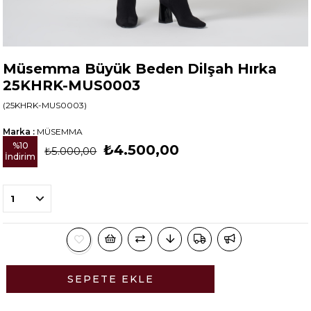
Müsemma Büyük Beden Dilşah Hırka
25KHRK-MUS0003
(25KHRK-MUS0003)
Marka
:
MÜSEMMA
%
10
₺4.500,00
₺5.000,00
İndirim