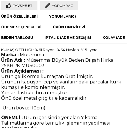
TAVSIYE ET
YORUM YAZ
ÜRÜN ÖZELLIKLERI
YORUMLAR
(0)
ÖDEME SEÇENEKLERI
ÜRÜN ÖNERILERI
BEDEN TABLOSU
İPTAL & İADE VE DEĞİŞİM
KOLAY İADE
KUMAŞ ÖZELLİĞİ : % 61 Rayon -% 34 Naylon -% 5 Lycra
Marka :
Müsemma
Ürün Adı :
Müsemma Büyük Beden Dilşah Hırka
25KHRK-MUS0003
Ürün Açıklaması :
Ürün çelik örme kumaştan üretilmiştir.
Ürünün kapüşon, cep ve yanlarındaki parçalar kürk
kumaş ile kombinlenmiştir.
Yanları lastikle büzülmüştür.
Önü özel metal çıtçıt ile kapamalıdır.
(Ürün boyu: 110cm
)
ÖNEMLİ :
Ürün içerisinde yer alan Yıkama
Talimatlarına göre temizlik işleminin yapılması