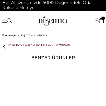
Her Alışverişinizde 500₺ Değerindeki Oda
Kokusu Hediye!
Anasayfa
DIŞ GİYİM
HIRKA
Müsemma Büyük Beden Dilşah Hırka 25KHRK-MUS0003
BENZER ÜRÜNLER