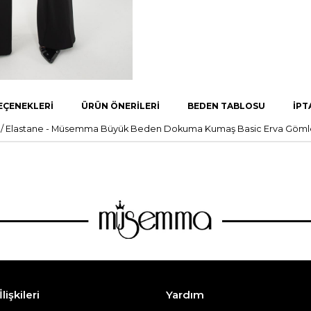
EÇENEKLERI
ÜRÜN ÖNERILERI
BEDEN TABLOSU
İPT
astan / Elastane - Müsemma Büyük Beden Dokuma Kumaş Basic Erva G
lişkileri
Yardım