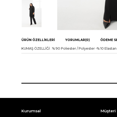
ÜRÜN ÖZELLIKLERI
YORUMLAR
(0)
ÖDEME S
KUMAŞ ÖZELLİĞİ : % 90 Poliester / Polyester -% 10 El
Kurumsal
Müşteri İ