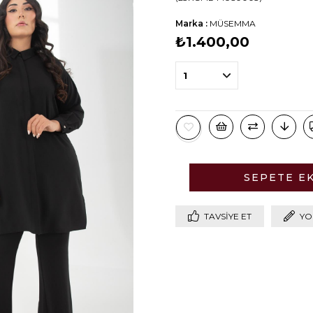
Marka
:
MÜSEMMA
₺1.400,00
TAVSIYE ET
YO