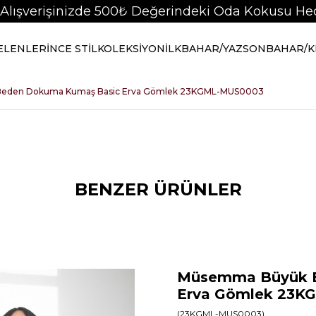
 Alışverişinizde 500₺ Değerindeki Oda Kokusu Hed
GELENLER
İNCE STİL
KOLEKSİYON
İLKBAHAR/YAZ
SONBAHAR/K
eden Dokuma Kumaş Basic Erva Gömlek 23KGML-MUS0003
BENZER ÜRÜNLER
Müsemma Büyük 
Erva Gömlek 23
(23KGML-MUS0003)