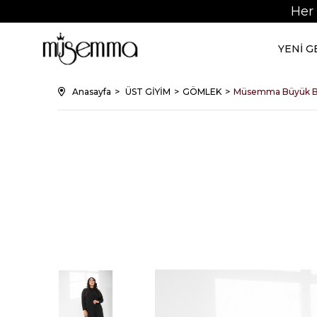
Her
YENİ 
Anasayfa
ÜST GİYİM
GÖMLEK
Müsemma Büyük B