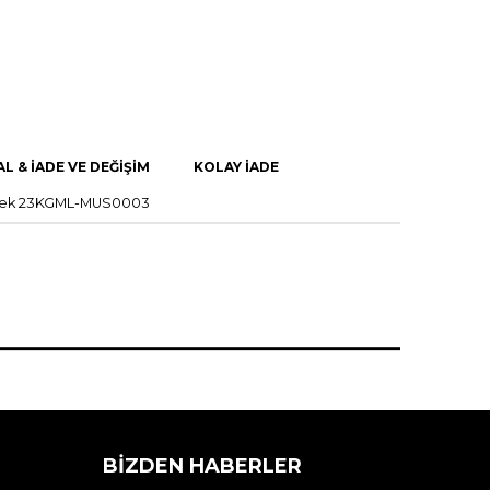
AL & İADE VE DEĞİŞİM
KOLAY İADE
ömlek 23KGML-MUS0003
BIZDEN HABERLER