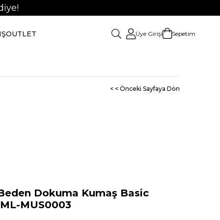
iye!
IŞ
OUTLET
Üye Girişi
Sepetim
< < Önceki Sayfaya Dön
Beden Dokuma Kumaş Basic
KGML-MUS0003