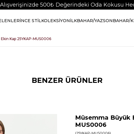
 Alışverişinizde 500₺ Değerindeki Oda Kokusu Hed
GELENLER
İNCE STİL
KOLEKSİYON
İLKBAHAR/YAZ
SONBAHAR/K
Ekin Kap 25YKAP-MUS0006
BENZER ÜRÜNLER
Müsemma Büyük B
MUS0006
(25YKAP-MUS0006)