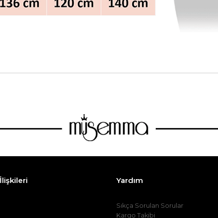
lişkileri
Yardım
Sıkça Sorulan Sorular
Kargo Takibi