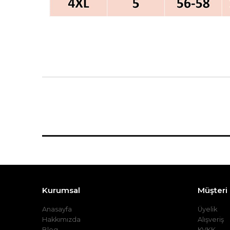
Kurumsal
Müşteri İ
Anasayfa
Üyelik
Hakkımızda
Alışveriş
Blog
KVKK