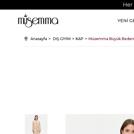
Her
YENİ 
Anasayfa
DIŞ GİYİM
KAP
Müsemma Büyük Beden 