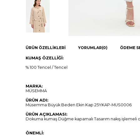
ÜRÜN ÖZELLIKLERI
YORUMLAR
(0)
ÖDEME S
KUMAŞ ÖZELLİĞİ:
% 100 Tencel / Tencel
MARKA:
MÜSEMMA
ÜRÜN ADI:
Müsemma Büyük Beden Ekin Kap 25YKAP-MUS0006
ÜRÜN AÇIKLAMASI:
Dokuma kumaş Düğme kapamalı Tasarım nakış işlemeli dik
ÖNEMLİ: