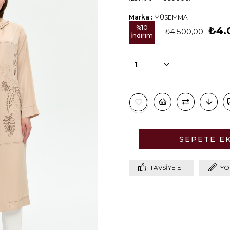
Marka
:
MÜSEMMA
%
10
₺4.
₺4.500,00
İndirim
TAVSIYE ET
YO