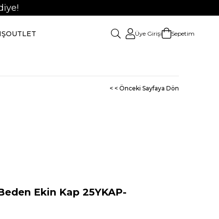
iye!
IŞ
OUTLET
Üye Girişi
Sepetim
< < Önceki Sayfaya Dön
eden Ekin Kap 25YKAP-