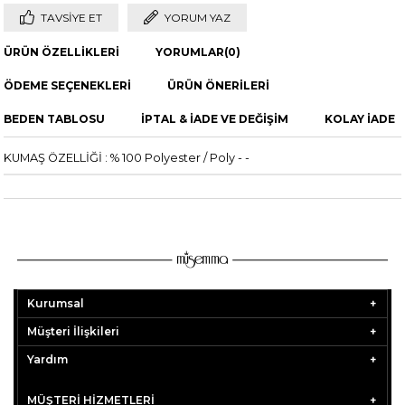
TAVSIYE ET
YORUM YAZ
ÜRÜN ÖZELLIKLERI
YORUMLAR
(0)
ÖDEME SEÇENEKLERI
ÜRÜN ÖNERILERI
BEDEN TABLOSU
İPTAL & İADE VE DEĞİŞİM
KOLAY İADE
KUMAŞ ÖZELLİĞİ : % 100 Polyester / Poly - -
Kurumsal
Müşteri İlişkileri
Yardım
MÜŞTERİ HİZMETLERİ