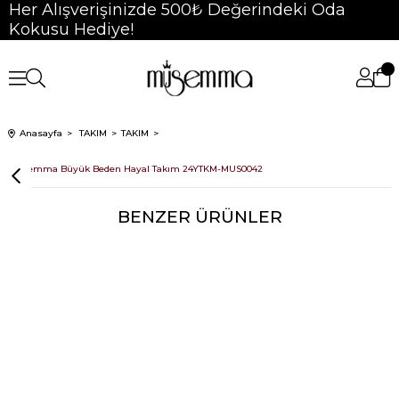
Her Alışverişinizde 500₺ Değerindeki Oda
Kokusu Hediye!
Anasayfa
TAKIM
TAKIM
Müsemma Büyük Beden Hayal Takım 24YTKM-MUS0042
BENZER ÜRÜNLER