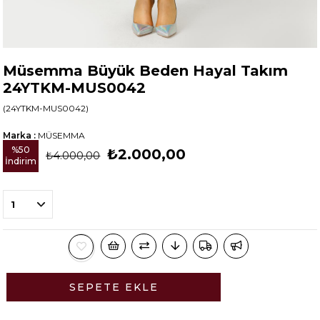
Müsemma Büyük Beden Hayal Takım
24YTKM-MUS0042
(24YTKM-MUS0042)
Marka
:
MÜSEMMA
%
50
₺2.000,00
₺4.000,00
İndirim