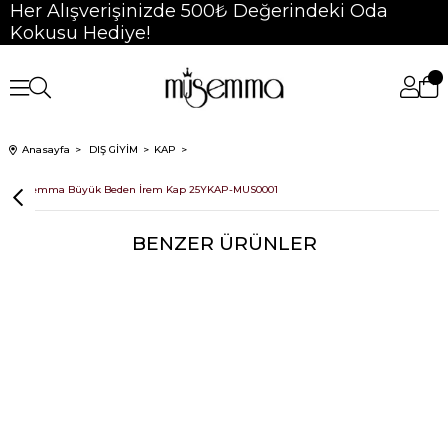
Her Alışverişinizde 500₺ Değerindeki Oda
Kokusu Hediye!
Anasayfa
DIŞ GİYİM
KAP
Müsemma Büyük Beden İrem Kap 25YKAP-MUS0001
BENZER ÜRÜNLER