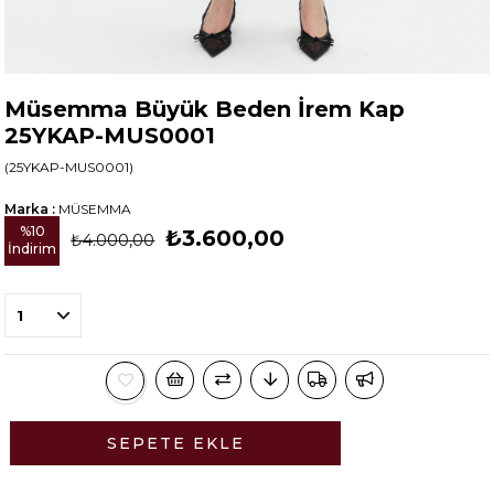
Müsemma Büyük Beden İrem Kap
25YKAP-MUS0001
(25YKAP-MUS0001)
Marka
:
MÜSEMMA
%
10
₺3.600,00
₺4.000,00
İndirim