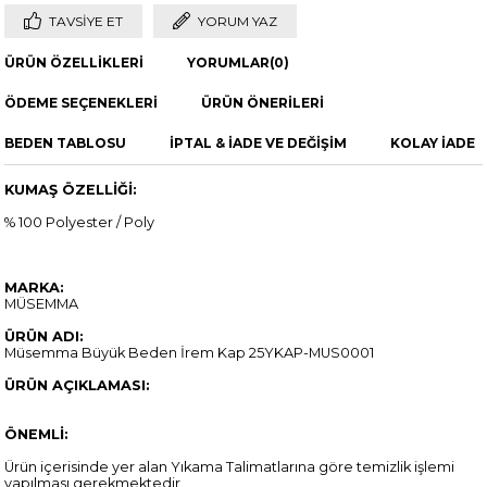
TAVSIYE ET
YORUM YAZ
ÜRÜN ÖZELLIKLERI
YORUMLAR
(0)
ÖDEME SEÇENEKLERI
ÜRÜN ÖNERILERI
BEDEN TABLOSU
İPTAL & İADE VE DEĞİŞİM
KOLAY İADE
KUMAŞ ÖZELLİĞİ:
% 100 Polyester / Poly
MARKA:
MÜSEMMA
ÜRÜN ADI:
Müsemma Büyük Beden İrem Kap 25YKAP-MUS0001
ÜRÜN AÇIKLAMASI:
ÖNEMLİ:
Ürün içerisinde yer alan Yıkama Talimatlarına göre temizlik işlemi
yapılması gerekmektedir.