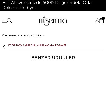
Her Alışverişinizde 500₺ Değerindeki Oda
Kokusu Hediye!
Anasayfa
ELBİSE
ELBİSE
Müsemma Büyük Beden Işıl Elbise 25YELB-MUS0018
BENZER ÜRÜNLER