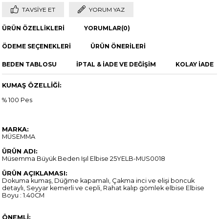
TAVSIYE ET
YORUM YAZ
ÜRÜN ÖZELLIKLERI
YORUMLAR
(0)
ÖDEME SEÇENEKLERI
ÜRÜN ÖNERILERI
BEDEN TABLOSU
İPTAL & İADE VE DEĞİŞİM
KOLAY İADE
KUMAŞ ÖZELLİĞİ:
% 100 Pes
MARKA:
MÜSEMMA
ÜRÜN ADI:
Müsemma Büyük Beden Işıl Elbise 25YELB-MUS0018
ÜRÜN AÇIKLAMASI:
Dokuma kumaş, Düğme kapamalı, Çakma inci ve elişi boncuk
detaylı, Seyyar kemerli ve cepli, Rahat kalıp gömlek elbise Elbise
Boyu : 1.40CM
ÖNEMLİ: