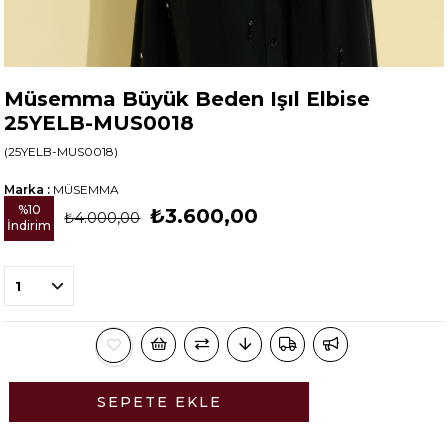
Müsemma Büyük Beden Işıl Elbise
25YELB-MUS0018
(25YELB-MUS0018)
Marka
:
MÜSEMMA
%
10
₺3.600,00
₺4.000,00
İndirim