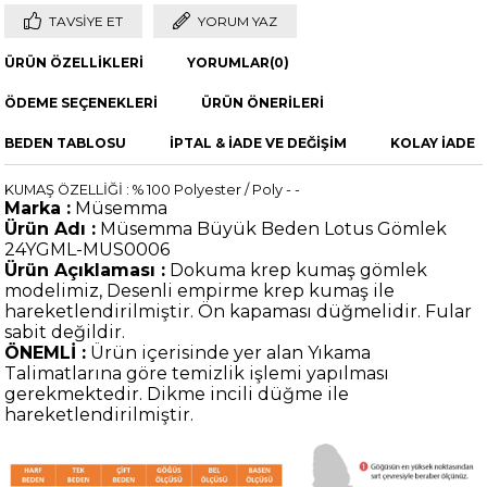
TAVSIYE ET
YORUM YAZ
ÜRÜN ÖZELLIKLERI
YORUMLAR
(0)
ÖDEME SEÇENEKLERI
ÜRÜN ÖNERILERI
BEDEN TABLOSU
İPTAL & İADE VE DEĞİŞİM
KOLAY İADE
KUMAŞ ÖZELLİĞİ : % 100 Polyester / Poly - -
Marka :
Müsemma
Ürün Adı :
Müsemma Büyük Beden Lotus Gömlek
24YGML-MUS0006
Ürün Açıklaması :
Dokuma krep kumaş gömlek
modelimiz, Desenli empirme krep kumaş ile
hareketlendirilmiştir. Ön kapaması düğmelidir. Fular
sabit değildir.
ÖNEMLİ :
Ürün içerisinde yer alan Yıkama
Talimatlarına göre temizlik işlemi yapılması
gerekmektedir. Dikme incili düğme ile
hareketlendirilmiştir.