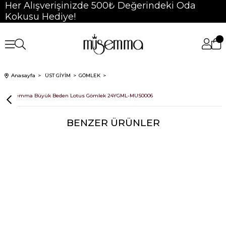
Her Alışverişinizde 500₺ Değerindeki Oda
Kokusu Hediye!
Anasayfa
ÜST GİYİM
GÖMLEK
Müsemma Büyük Beden Lotus Gömlek 24YGML-MUS0006
BENZER ÜRÜNLER