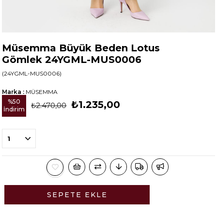
Müsemma Büyük Beden Lotus
Gömlek 24YGML-MUS0006
(24YGML-MUS0006)
Marka
:
MÜSEMMA
%
50
₺1.235,00
₺2.470,00
İndirim