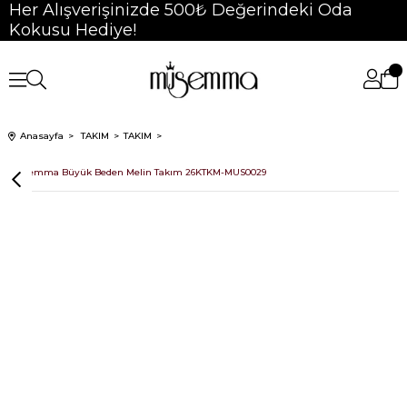
Her Alışverişinizde 500₺ Değerindeki Oda
Kokusu Hediye!
Anasayfa
TAKIM
TAKIM
Müsemma Büyük Beden Melin Takım 26KTKM-MUS0029