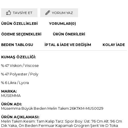
TAVSIYE ET
YORUM YAZ
ÜRÜN ÖZELLIKLERI
YORUMLAR
(0)
ÖDEME SEÇENEKLERI
ÜRÜN ÖNERILERI
BEDEN TABLOSU
İPTAL & İADE VE DEĞİŞİM
KOLAY İADE
KUMAŞ ÖZELLİĞİ:
% 47 Viskon / Viscose
% 47 Polyester / Poly
% 6 Likra / Lycra
MARKA:
MÜSEMMA
ÜRÜN ADI:
Müsemma Büyük Beden Melin Takım 26KTKM-MUS0029
ÜRÜN AÇIKLAMASI:
Melin Takım Kesim: Tam Kalıp Tarz: Spor Boy: Üst: 76 Cm Alt: 96 Cm
Dik Yaka, Ön Beden Fermuar Kapamalı Grogren Şerit Ve D Toka