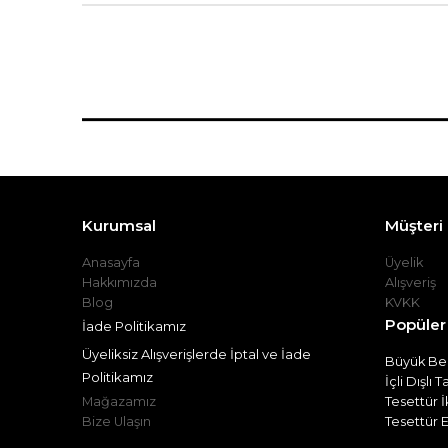
Kurumsal
Müşteri İ
Anasayfa
Üyelik
Hakkımızda
Alışveriş
Blog
KVKK
Popüler
İade Politikamız
Üyeliksiz Alışverişlerde İptal ve İade
Büyük Bed
Politikamız
İçli Dışlı 
Mağazamız
Tesettür İ
Bize Ulaşın
Tesettür E