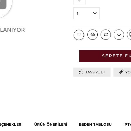
TAVSIYE ET
YO
EÇENEKLERI
ÜRÜN ÖNERILERI
BEDEN TABLOSU
İPT