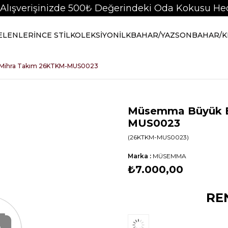
 Alışverişinizde 500₺ Değerindeki Oda Kokusu Hed
GELENLER
İNCE STİL
KOLEKSİYON
İLKBAHAR/YAZ
SONBAHAR/K
Mihra Takım 26KTKM-MUS0023
Müsemma Büyük B
MUS0023
(26KTKM-MUS0023)
Marka
:
MÜSEMMA
₺7.000,00
RE