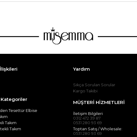
lişkileri
Yardım
Sıkça Sorulan Sorular
Kargo Takibi
 Kategoriler
MÜŞTERİ HİZMETLERİ
en Tesettür Elbise
İletişim Bilgileri
Takım
0312 472 39 87
kili Takım
0531 280 93 69
tekli Takım
Toptan Satış / Wholesale:
0531 280 93 69