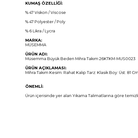
KUMAŞ ÖZELLİĞİ:
% 47 Viskon / Viscose
% 47 Polyester / Poly
% 6 Likra / Lycra
MARKA:
MÜSEMMA
ÜRÜN ADI:
Müsemma Büyük Beden Mihra Takım 26KTKM-MUS0023
ÜRÜN AÇIKLAMASI:
Mihra Takım Kesim: Rahat Kalıp Tarz: Klasik Boy: Üst: 81 
ÖNEMLİ:
Ürün içerisinde yer alan Yıkama Talimatlarına göre temizl