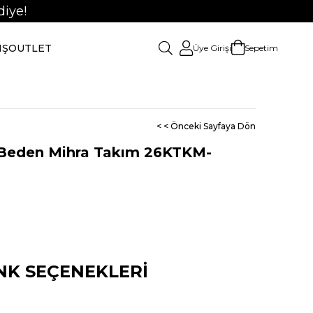
iye!
IŞ
OUTLET
Üye Girişi
Sepetim
< < Önceki Sayfaya Dön
eden Mihra Takım 26KTKM-
NK SEÇENEKLERI