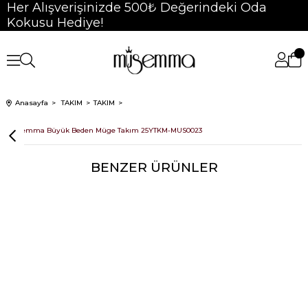
Her Alışverişinizde 500₺ Değerindeki Oda
Kokusu Hediye!
Anasayfa
TAKIM
TAKIM
Müsemma Büyük Beden Müge Takım 25YTKM-MUS0023
BENZER ÜRÜNLER