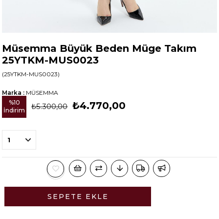
Müsemma Büyük Beden Müge Takım
25YTKM-MUS0023
(25YTKM-MUS0023)
Marka
:
MÜSEMMA
%
10
₺4.770,00
₺5.300,00
İndirim