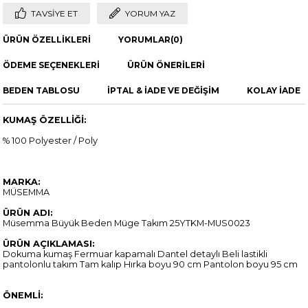
TAVSIYE ET
YORUM YAZ
ÜRÜN ÖZELLIKLERI
YORUMLAR
(0)
ÖDEME SEÇENEKLERI
ÜRÜN ÖNERILERI
BEDEN TABLOSU
İPTAL & İADE VE DEĞİŞİM
KOLAY İADE
KUMAŞ ÖZELLİĞİ:
% 100 Polyester / Poly
MARKA:
MÜSEMMA
ÜRÜN ADI:
Müsemma Büyük Beden Müge Takım 25YTKM-MUS0023
ÜRÜN AÇIKLAMASI:
Dokuma kumaş Fermuar kapamalı Dantel detaylı Beli lastikli
pantolonlu takım Tam kalıp Hırka boyu 90 cm Pantolon boyu 95 cm
ÖNEMLİ: