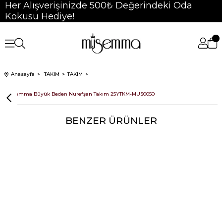
Her Alışverişinizde 500₺ Değerindeki Oda
Kokusu Hediye!
Anasayfa
TAKIM
TAKIM
Müsemma Büyük Beden Nurefşan Takım 25YTKM-MUS0050
BENZER ÜRÜNLER