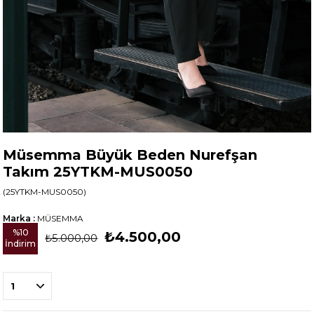
Müsemma Büyük Beden Nurefşan
Takım 25YTKM-MUS0050
(25YTKM-MUS0050)
Marka
:
MÜSEMMA
%
10
₺4.500,00
₺5.000,00
İndirim