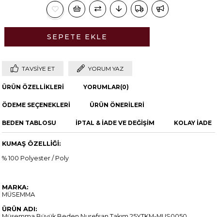
TAVSIYE ET
YORUM YAZ
ÜRÜN ÖZELLIKLERI
YORUMLAR
(0)
ÖDEME SEÇENEKLERI
ÜRÜN ÖNERILERI
BEDEN TABLOSU
İPTAL & İADE VE DEĞİŞİM
KOLAY İADE
KUMAŞ ÖZELLİĞİ:
% 100 Polyester / Poly
MARKA:
MÜSEMMA
ÜRÜN ADI:
Müsemma Büyük Beden Nurefşan Takım 25YTKM-MUS0050