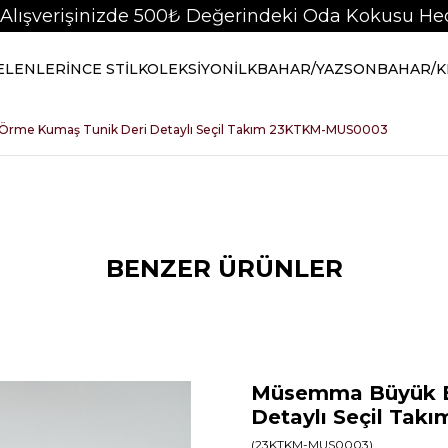
 Alışverişinizde 500₺ Değerindeki Oda Kokusu Hed
GELENLER
İNCE STİL
KOLEKSİYON
İLKBAHAR/YAZ
SONBAHAR/K
rme Kumaş Tunik Deri Detaylı Seçil Takım 23KTKM-MUS0003
BENZER ÜRÜNLER
Müsemma Büyük B
Detaylı Seçil Ta
(23KTKM-MUS0003)