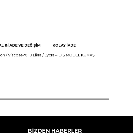
AL & İADE VE DEĞİŞİM
KOLAY İADE
/ Viscose-% 10 Likra / Lycra-- DIŞ MODEL KUMAŞ
BIZDEN HABERLER