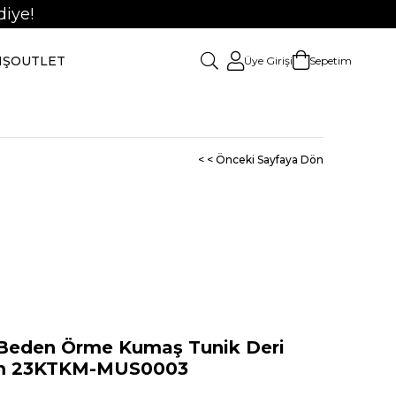
iye!
IŞ
OUTLET
Üye Girişi
Sepetim
< < Önceki Sayfaya Dön
eden Örme Kumaş Tunik Deri
kım 23KTKM-MUS0003