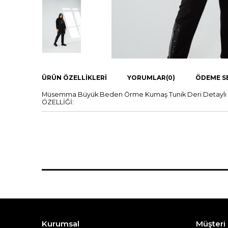
ÜRÜN ÖZELLIKLERI
YORUMLAR
(0)
ÖDEME S
Müsemma Büyük Beden Örme Kumaş Tunik Deri Detaylı Se
ÖZELLİĞİ:
Kurumsal
Müşteri İ