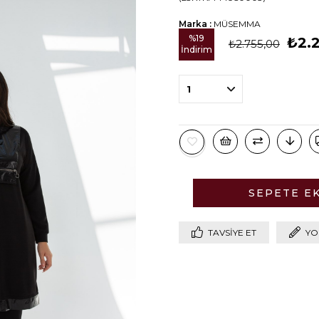
Marka
:
MÜSEMMA
%
19
₺2.
₺2.755,00
İndirim
TAVSIYE ET
YO