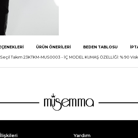
EÇENEKLERI
ÜRÜN ÖNERILERI
BEDEN TABLOSU
İPT
çil Takım 23KTKM-MUS0003 - İÇ MODEL KUMAŞ ÖZELLİĞİ: % 90 Viskon 
lişkileri
Yardım