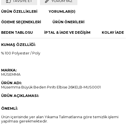
TAVSIYE ET
YORUM YAZ
ÜRÜN ÖZELLIKLERI
YORUMLAR
(0)
ÖDEME SEÇENEKLERI
ÜRÜN ÖNERILERI
BEDEN TABLOSU
İPTAL & İADE VE DEĞİŞİM
KOLAY İADE
KUMAŞ ÖZELLİĞİ:
% 100 Polyester / Poly
MARKA:
MÜSEMMA
ÜRÜN ADI:
Müsemma Büyük Beden Pırıltı Elbise 26KELB-MUS0001
ÜRÜN AÇIKLAMASI:
ÖNEMLİ:
Ürün içerisinde yer alan Yıkama Talimatlarına göre temizlik işlemi
yapılması gerekmektedir.