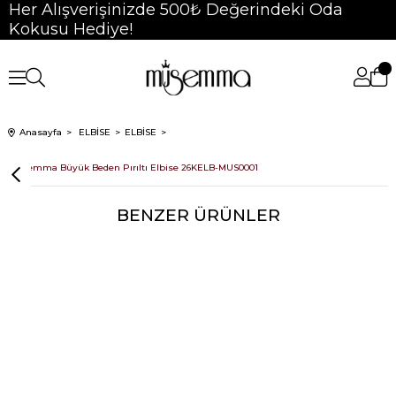
Her Alışverişinizde 500₺ Değerindeki Oda
Kokusu Hediye!
Anasayfa
ELBİSE
ELBİSE
Müsemma Büyük Beden Pırıltı Elbise 26KELB-MUS0001
BENZER ÜRÜNLER