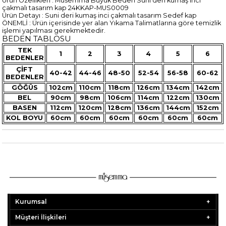
Ürün Özellikleri : Müsemma Büyük Beden Suni deri kumaş inci
çakmalı tasarım kap 24KKAP-MUS0009
Ürün Detayı : Suni deri kumaş inci çakmalı tasarım Sedef kap
ÖNEMLİ : Ürün içerisinde yer alan Yıkama Talimatlarına göre temizlik
işlemi yapılması gerekmektedir.
BEDEN TABLOSU
TEK
1
2
3
4
5
6
BEDENLER
ÇİFT
40-42
44-46
48-50
52-54
56-58
60-62
BEDENLER
GÖĞÜS
102cm
110cm
118cm
126cm
134cm
142cm
BEL
90cm
98cm
106cm
114cm
122cm
130cm
BASEN
112cm
120cm
128cm
136cm
144cm
152cm
KOL BOYU
60cm
60cm
60cm
60cm
60cm
60cm
Kurumsal
Müşteri İlişkileri