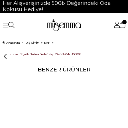
Her Alışverişinizde 500₺ Değerindeki Oda
Kokusu Hediye!
Anasayfa
DIŞ GİYİM
KAP
Müsemma Büyük Beden Sedef Kap 24KKAP-MUS0009
BENZER ÜRÜNLER