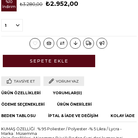
%
10
₺2.952,00
₺3.280,00
İndirim
TAVSIYE ET
YORUM YAZ
ÜRÜN ÖZELLIKLERI
YORUMLAR
(0)
ÖDEME SEÇENEKLERI
ÜRÜN ÖNERILERI
BEDEN TABLOSU
İPTAL & İADE VE DEĞİŞİM
KOLAY İADE
KUMAŞ ÖZELLİĞİ : % 95 Poliester / Polyester -% 5 Likra / Lycra -
Marka : Müsemma