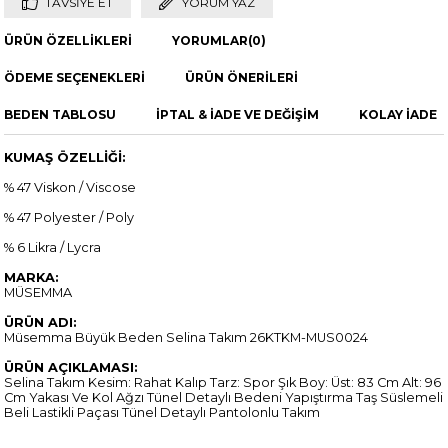
TAVSIYE ET
YORUM YAZ
ÜRÜN ÖZELLIKLERI
YORUMLAR
(0)
ÖDEME SEÇENEKLERI
ÜRÜN ÖNERILERI
BEDEN TABLOSU
İPTAL & İADE VE DEĞİŞİM
KOLAY İADE
KUMAŞ ÖZELLİĞİ:
% 47 Viskon / Viscose
% 47 Polyester / Poly
% 6 Likra / Lycra
MARKA:
MÜSEMMA
ÜRÜN ADI:
Müsemma Büyük Beden Selina Takım 26KTKM-MUS0024
ÜRÜN AÇIKLAMASI:
Selina Takım Kesim: Rahat Kalıp Tarz: Spor Şık Boy: Üst: 83 Cm Alt: 96
Cm Yakası Ve Kol Ağzı Tünel Detaylı Bedeni Yapıştırma Taş Süslemeli
Beli Lastikli Paçası Tünel Detaylı Pantolonlu Takım