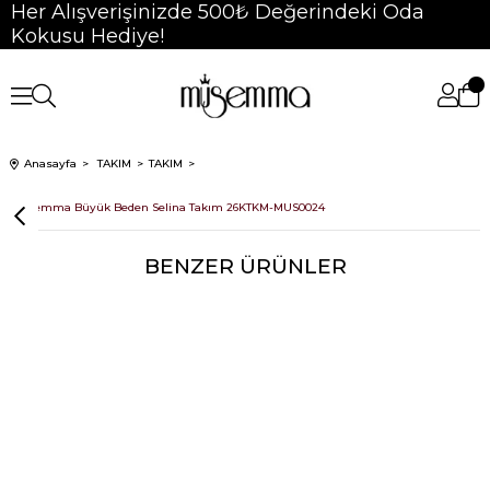
Her Alışverişinizde 500₺ Değerindeki Oda
Kokusu Hediye!
Anasayfa
TAKIM
TAKIM
Müsemma Büyük Beden Selina Takım 26KTKM-MUS0024
BENZER ÜRÜNLER