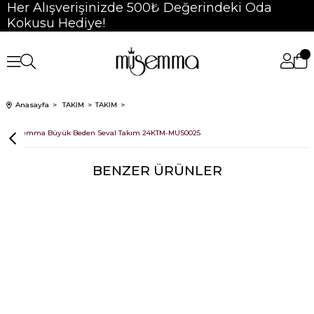
Her Alışverişinizde 500₺ Değerindeki Oda
Kokusu Hediye!
Anasayfa
TAKIM
TAKIM
Müsemma Büyük Beden Seval Takım 24KTM-MUS0025
BENZER ÜRÜNLER