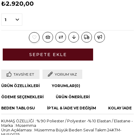
₺2.920,00
TAVSIYE ET
YORUM YAZ
ÜRÜN ÖZELLIKLERI
YORUMLAR
(0)
ÖDEME SEÇENEKLERI
ÜRÜN ÖNERILERI
BEDEN TABLOSU
İPTAL & İADE VE DEĞİŞİM
KOLAY İADE
KUMAŞ ÖZELLİĞİ : % 90 Poliester / Polyester -% 10 Elastan / Elastane -
Marka : Müsemma
Ürün Açıklaması : Müsemma Büyük Beden Seval Takım 24KTM-
MUS0025