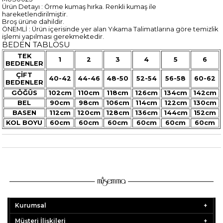
Ürün Detayı : Örme kumaş hırka. Renkli kumaş ile
hareketlendirilmiştir.
Broş ürüne dahildir.
ÖNEMLİ : Ürün içerisinde yer alan Yıkama Talimatlarına göre temizlik
işlemi yapılması gerekmektedir.
BEDEN TABLOSU
TEK
1
2
3
4
5
6
BEDENLER
ÇİFT
40-42
44-46
48-50
52-54
56-58
60-62
BEDENLER
GÖĞÜS
102cm
110cm
118cm
126cm
134cm
142cm
BEL
90cm
98cm
106cm
114cm
122cm
130cm
BASEN
112cm
120cm
128cm
136cm
144cm
152cm
KOL BOYU
60cm
60cm
60cm
60cm
60cm
60cm
Kurumsal
Müşteri İlişkileri