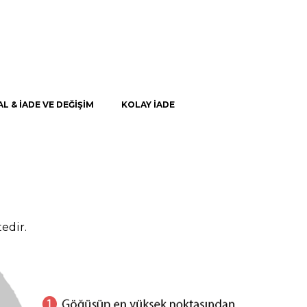
AL & İADE VE DEĞİŞİM
KOLAY İADE
edir.