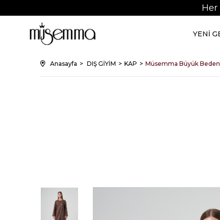
Her
YENİ 
Anasayfa
DIŞ GİYİM
KAP
Müsemma Büyük Beden 