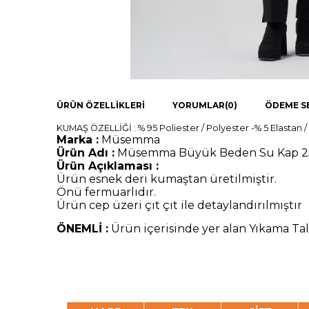
ÜRÜN ÖZELLIKLERI
YORUMLAR
(0)
ÖDEME S
KUMAŞ ÖZELLİĞİ : % 95 Poliester / Polyester -% 5 Elastan /
Marka :
Müsemma
Ürün Adı :
Müsemma Büyük Beden Su Kap 
Ürün Açıklaması :
Ürün esnek deri kumaştan üretilmiştir.
Önü fermuarlıdır.
Ürün cep üzeri çıt çıt ile detaylandırılmıştır
ÖNEMLİ :
Ürün içerisinde yer alan Yıkama Tal