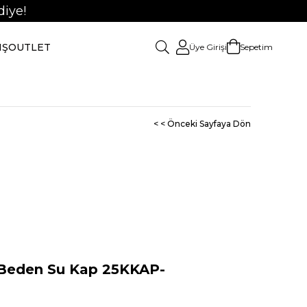
iye!
IŞ
OUTLET
Üye Girişi
Sepetim
< < Önceki Sayfaya Dön
eden Su Kap 25KKAP-