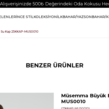
 Alışverişinizde 500₺ Değerindeki Oda Kokusu Hed
GELENLER
İNCE STİL
KOLEKSİYON
İLKBAHAR/YAZ
SONBAHAR/K
Su Kap 25KKAP-MUS0010
BENZER ÜRÜNLER
Müsemma Büyük B
MUS0010
(25KKAP-MUS0010)