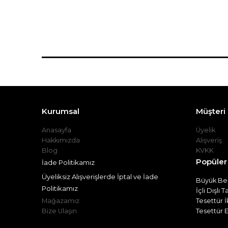
Kurumsal
Müşteri İ
Anasayfa
Üyelik
Hakkımızda
Alışveriş
Blog
KVKK
Popüler
İade Politikamız
Üyeliksiz Alışverişlerde İptal ve İade
Büyük Bed
Politikamız
İçli Dışlı 
Mağazamız
Tesettür İ
Bize Ulaşın
Tesettür E