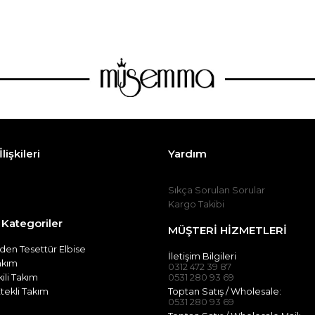
lişkileri
Yardım
Sıkça Sorulan Sorular
Kargo Takibi
 Kategoriler
MÜŞTERİ HİZMETLERİ
en Tesettür Elbise
İletişim Bilgileri
Takım
0312 472 39 87
kili Takım
0531 280 93 69
tekli Takım
Toptan Satış / Wholesale:
0531 280 93 69