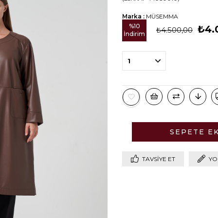
Marka
:
MÜSEMMA
%
10
₺4.
₺4.500,00
İndirim
TAVSIYE ET
YO