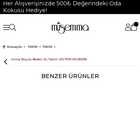
Her Alışverişinizde 500₺ Değerindeki Oda
Kokusu Hediye!
Anasayfa
TAKIM
TAKIM
Müsemma Büyük Beden Su Takım 25YTKM-MUS0018
BENZER ÜRÜNLER