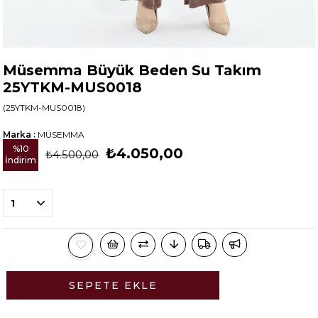
Müsemma Büyük Beden Su Takım
25YTKM-MUS0018
(25YTKM-MUS0018)
Marka
:
MÜSEMMA
%
10
₺4.050,00
₺4.500,00
İndirim