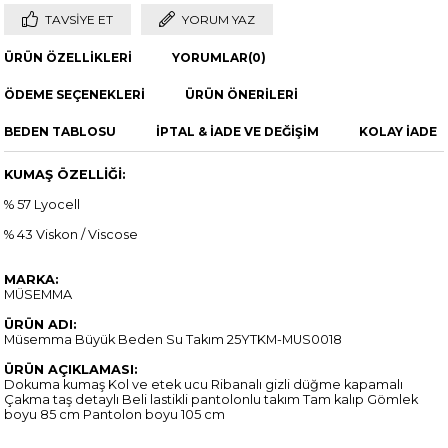
TAVSIYE ET
YORUM YAZ
ÜRÜN ÖZELLIKLERI
YORUMLAR
(0)
ÖDEME SEÇENEKLERI
ÜRÜN ÖNERILERI
BEDEN TABLOSU
İPTAL & İADE VE DEĞİŞİM
KOLAY İADE
KUMAŞ ÖZELLİĞİ:
% 57 Lyocell
% 43 Viskon / Viscose
MARKA:
MÜSEMMA
ÜRÜN ADI:
Müsemma Büyük Beden Su Takım 25YTKM-MUS0018
ÜRÜN AÇIKLAMASI:
Dokuma kumaş Kol ve etek ucu Ribanalı gizli düğme kapamalı
Çakma taş detaylı Beli lastikli pantolonlu takım Tam kalıp Gömlek
boyu 85 cm Pantolon boyu 105 cm