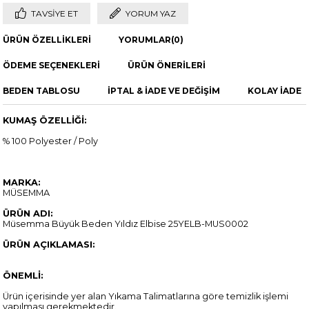
TAVSIYE ET
YORUM YAZ
ÜRÜN ÖZELLIKLERI
YORUMLAR
(0)
ÖDEME SEÇENEKLERI
ÜRÜN ÖNERILERI
BEDEN TABLOSU
İPTAL & İADE VE DEĞİŞİM
KOLAY İADE
KUMAŞ ÖZELLİĞİ:
% 100 Polyester / Poly
MARKA:
MÜSEMMA
ÜRÜN ADI:
Müsemma Büyük Beden Yıldız Elbise 25YELB-MUS0002
ÜRÜN AÇIKLAMASI:
ÖNEMLİ:
Ürün içerisinde yer alan Yıkama Talimatlarına göre temizlik işlemi
yapılması gerekmektedir.