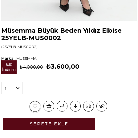
Müsemma Büyük Beden Yıldız Elbise
25YELB-MUS0002
(25YELB-MUS0002)
Marka
:
MÜSEMMA
%
10
₺3.600,00
₺4.000,00
İndirim