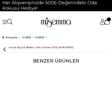
Her Alışverişinizde 500₺ Değerindeki Oda
Kokusu Hediye!
Anasayfa
ELBİSE
ELBİSE
Müsemma Büyük Beden Yıldız Elbise 25YELB-MUS0002
BENZER ÜRÜNLER