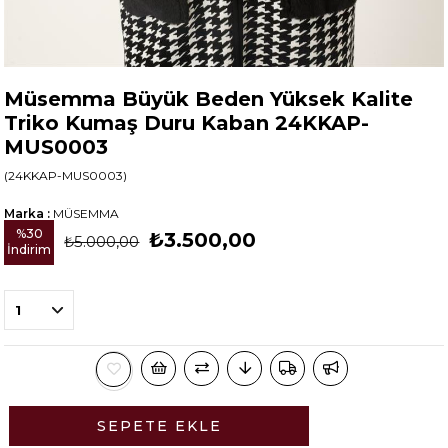
Müsemma Büyük Beden Yüksek Kalite
Triko Kumaş Duru Kaban 24KKAP-
MUS0003
(24KKAP-MUS0003)
Marka
:
MÜSEMMA
%
30
₺3.500,00
₺5.000,00
İndirim