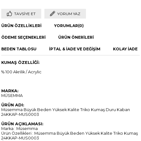
TAVSIYE ET
YORUM YAZ
ÜRÜN ÖZELLIKLERI
YORUMLAR
(0)
ÖDEME SEÇENEKLERI
ÜRÜN ÖNERILERI
BEDEN TABLOSU
İPTAL & İADE VE DEĞİŞİM
KOLAY İADE
KUMAŞ ÖZELLİĞİ:
% 100 Akrilik / Acrylic
MARKA:
MÜSEMMA
ÜRÜN ADI:
Müsemma Büyük Beden Yüksek Kalite Triko Kumaş Duru Kaban
24KKAP-MUS0003
ÜRÜN AÇIKLAMASI:
Marka : Müsemma
Ürün Özellikleri : Müsemma Büyük Beden Yüksek Kalite Triko Kumaş
24KKAP-MUS0003