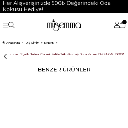
Her Alışverişinizde 500₺ Değerindeki Oda
Kokusu Hediye!
Anasayfa
DIŞ GİYİM
KABAN
Müsemma Büyük Beden Yüksek Kalite Triko Kumaş Duru Kaban 24KKAP-MUS0003
BENZER ÜRÜNLER