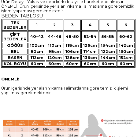
Ürün Detayı : Yakası ve cebi kürk detayı ile hareketlendirilmiştir.
ÖNEMLİ : Ürün içerisinde yer alan Yıkama Talimatlarına göre temizlik
işlemi yapılması gerekmektedir.
BEDEN TABLOSU
TEK
1
2
3
4
5
6
BEDENLER
ÇİFT
40-42
44-46
48-50
52-54
56-58
60-62
BEDENLER
GÖĞÜS
102cm
110cm
118cm
126cm
134cm
142cm
BEL
90cm
98cm
106cm
114cm
122cm
130cm
BASEN
112cm
120cm
128cm
136cm
144cm
152cm
KOL BOYU
60cm
60cm
60cm
60cm
60cm
60cm
ÖNEMLİ:
Ürün içerisinde yer alan Yıkama Talimatlarına göre temizlik işlemi
yapılması gerekmektedir.